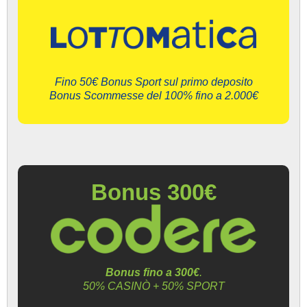
Fino 50€ Bonus Sport sul primo deposito
Bonus Scommesse del 100% fino a 2.000€
Bonus 300€
Bonus fino a 300€
.
50% CASINÒ + 50% SPORT