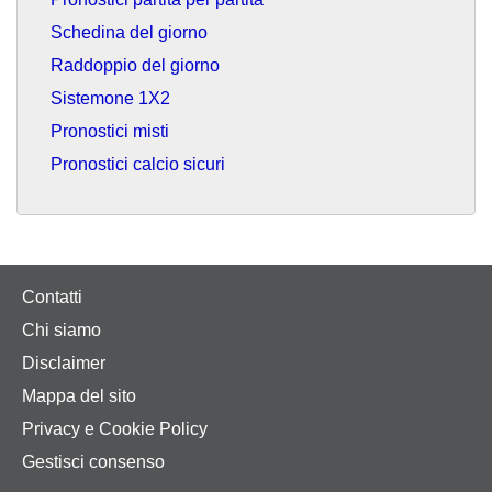
Schedina del giorno
Raddoppio del giorno
Sistemone 1X2
Pronostici misti
Pronostici calcio sicuri
Contatti
Chi siamo
Disclaimer
Mappa del sito
Privacy e Cookie Policy
Gestisci consenso