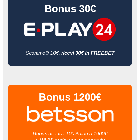
Bonus 30€
Scommetti 10€,
ricevi 30€ in FREEBET
Bonus 1200€
Bonus ricarica 100% fino a 1000€
+ 1000€ gratis senza deposito