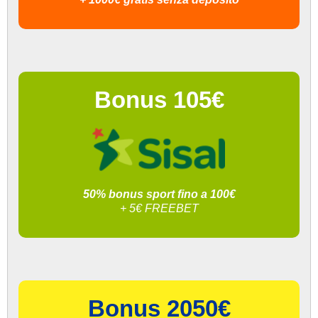
Bonus 105€
50% bonus sport fino a 100€
+ 5€ FREEBET
Bonus 2050€