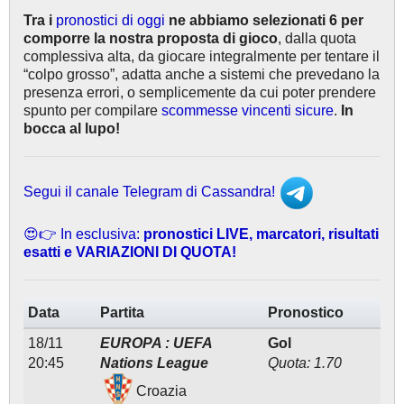
Tra i
pronostici di oggi
ne abbiamo selezionati 6 per
comporre la nostra proposta di gioco
, dalla quota
complessiva alta, da giocare integralmente per tentare il
“colpo grosso”, adatta anche a sistemi che prevedano la
presenza errori, o semplicemente da cui poter prendere
spunto per compilare
scommesse vincenti sicure
.
In
bocca al lupo!
Segui il canale Telegram di Cassandra!
😍👉 In esclusiva:
pronostici LIVE, marcatori, risultati
esatti e VARIAZIONI DI QUOTA!
Data
Partita
Pronostico
18/11
EUROPA : UEFA
Gol
20:45
Nations League
Quota: 1.70
Croazia