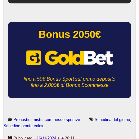
Bonus 2050€
fino a 50€ Bonus Sport sul primo deposito
fino a 2.000€ di Bonus Scommesse
Pronostici misti scommesse sportive
Schedina del giorno
,
Schedine pronte calcio
Pubblicato il
16/11/2024
alle 20:11