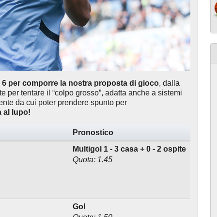
 6 per comporre la nostra proposta di gioco
, dalla
 per tentare il “colpo grosso”, adatta anche a sistemi
nte da cui poter prendere spunto per
 al lupo!
Pronostico
Multigol 1 - 3 casa + 0 - 2 ospite
Quota: 1.45
Gol