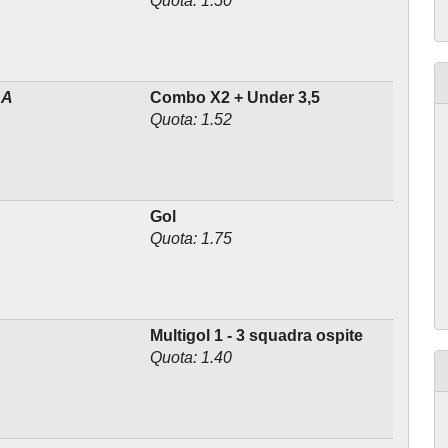
Quota: 1.50
 A
Combo X2 + Under 3,5
Quota: 1.52
Gol
Quota: 1.75
Multigol 1 - 3 squadra ospite
Quota: 1.40