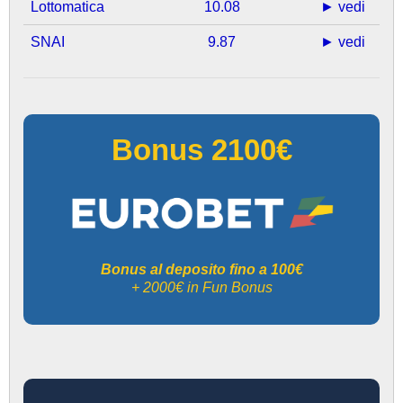
Lottomatica
10.08
► vedi
SNAI
9.87
► vedi
Bonus 2100€
Bonus al deposito fino a 100€
+ 2000€ in Fun Bonus