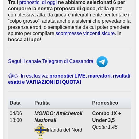
Tra i
pronostici di oggi
ne abbiamo selezionati 6 per
comporre la nostra proposta di gioco
, dalla quota
complessiva alta, da giocare integralmente per tentare il
“colpo grosso”, adatta anche a sistemi che prevedano la
presenza errori, o semplicemente da cui poter prendere
spunto per compilare
scommesse vincenti sicure
.
In
bocca al lupo!
Segui il canale Telegram di Cassandra!
😍👉 In esclusiva:
pronostici LIVE, marcatori, risultati
esatti e VARIAZIONI DI QUOTA!
Data
Partita
Pronostico
04/06
MONDO: Amichevoli
Combo 1X +
18:00
Nazionali
Under 3,5
Quota: 1.45
Irlanda del Nord