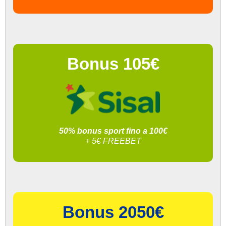
Bonus 105€
50% bonus sport fino a 100€
+ 5€ FREEBET
Bonus 2050€