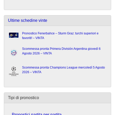
Ultime schedine vinte
Pronostico Fenerbahce – Sturm Graz: turchi superiori e
favoriti! – VINTA
Scommessa pronta Primera División Argentina giovedì 6
Agosto 2026 – VINTA
Scommessa pronta Champions League mercoledì 5 Agosto
2026 – VINTA
Tipi di pronostico
Pronostici partita per partita