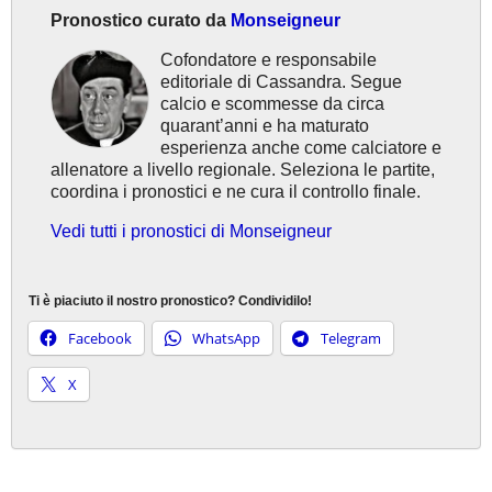
Pronostico curato da
Monseigneur
Cofondatore e responsabile
editoriale di Cassandra. Segue
calcio e scommesse da circa
quarant’anni e ha maturato
esperienza anche come calciatore e
allenatore a livello regionale. Seleziona le partite,
coordina i pronostici e ne cura il controllo finale.
Vedi tutti i pronostici di Monseigneur
Ti è piaciuto il nostro pronostico? Condividilo!
Facebook
WhatsApp
Telegram
X