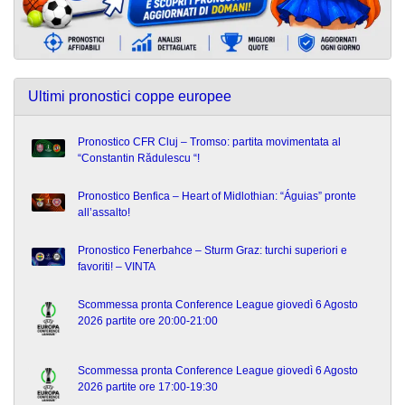
Ultimi pronostici coppe europee
Pronostico CFR Cluj – Tromso: partita movimentata al
“Constantin Rădulescu “!
Pronostico Benfica – Heart of Midlothian: “Águias” pronte
all’assalto!
Pronostico Fenerbahce – Sturm Graz: turchi superiori e
favoriti! – VINTA
Scommessa pronta Conference League giovedì 6 Agosto
2026 partite ore 20:00-21:00
Scommessa pronta Conference League giovedì 6 Agosto
2026 partite ore 17:00-19:30