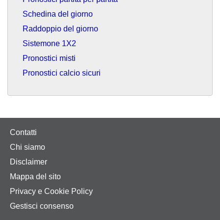
Schedina del giorno
Raddoppio del giorno
Sistemone 1X2
Pronostici misti
Pronostici calcio sicuri
Contatti
Chi siamo
Disclaimer
Mappa del sito
Privacy e Cookie Policy
Gestisci consenso