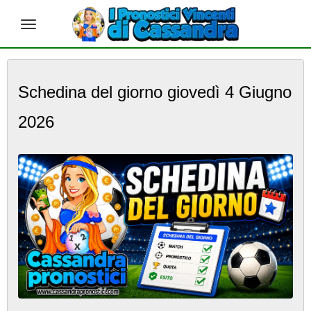
S
k
Schedina del giorno giovedì 4 Giugno
i
p
2026
t
o
m
a
i
n
c
o
n
t
e
n
t