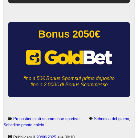
Bonus 2050€
fino a 50€ Bonus Sport sul primo deposito
fino a 2.000€ di Bonus Scommesse
Pronostici misti scommesse sportive
Schedina del giorno
,
Schedine pronte calcio
Pubblicato il
20/08/2025
alle 00:10