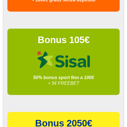
Bonus 105€
50% bonus sport fino a 100€
+ 5€ FREEBET
Bonus 2050€