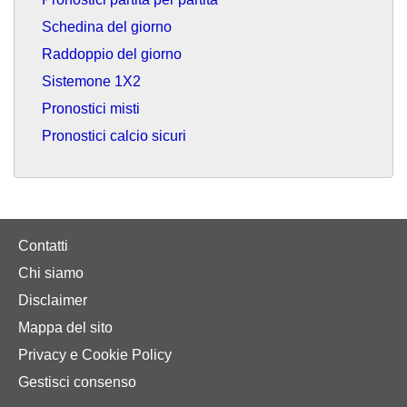
Schedina del giorno
Raddoppio del giorno
Sistemone 1X2
Pronostici misti
Pronostici calcio sicuri
Contatti
Chi siamo
Disclaimer
Mappa del sito
Privacy e Cookie Policy
Gestisci consenso