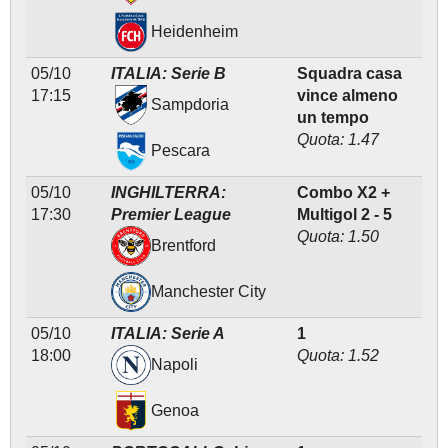
Heidenheim
05/10
ITALIA: Serie B
Squadra casa
17:15
vince almeno
Sampdoria
un tempo
Quota: 1.47
Pescara
05/10
INGHILTERRA:
Combo X2 +
17:30
Premier League
Multigol 2 - 5
Quota: 1.50
Brentford
Manchester City
05/10
ITALIA: Serie A
1
18:00
Quota: 1.52
Napoli
Genoa