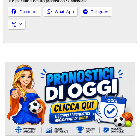
Ti è piaciuto il nostro pronostico? Condividilo!
Facebook
WhatsApp
Telegram
X