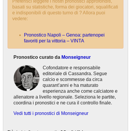
Preferisci leggere i nostri pronostici approfonditi,
basati su statistiche, forma dei giocatori, squalificati
e indisponibili di questo turno di ? Allora puoi
vedere:
Pronostico Napoli – Genoa: partenopei
favoriti per la vittoria – VINTA
Pronostico curato da
Monseigneur
Cofondatore e responsabile
editoriale di Cassandra. Segue
calcio e scommesse da circa
quarant’anni e ha maturato
esperienza anche come calciatore e
allenatore a livello regionale. Seleziona le partite,
coordina i pronostici e ne cura il controllo finale.
Vedi tutti i pronostici di Monseigneur