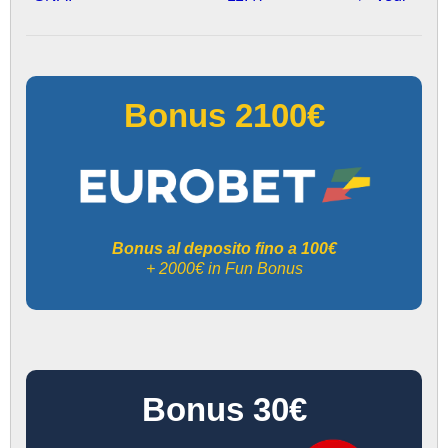
Bonus 2100€
Bonus al deposito fino a 100€
+ 2000€ in Fun Bonus
Bonus 30€