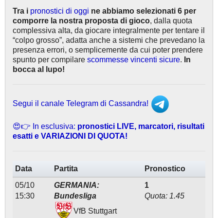
Tra i
pronostici di oggi
ne abbiamo selezionati 6 per
comporre la nostra proposta di gioco
, dalla quota
complessiva alta, da giocare integralmente per tentare il
“colpo grosso”, adatta anche a sistemi che prevedano la
presenza errori, o semplicemente da cui poter prendere
spunto per compilare
scommesse vincenti sicure
.
In
bocca al lupo!
Segui il canale Telegram di Cassandra!
😍👉 In esclusiva:
pronostici LIVE, marcatori, risultati
esatti e VARIAZIONI DI QUOTA!
Data
Partita
Pronostico
05/10
GERMANIA:
1
15:30
Bundesliga
Quota: 1.45
VfB Stuttgart