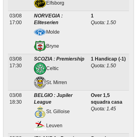
Elfsborg
03/08
NORVEGIA :
1
17:00
Eliteserien
Quota: 1.50
Molde
Bryne
03/08
SCOZIA : Premiership
1 Handicap (-1)
17:30
Quota: 1.50
Celtic
St. Mirren
03/08
BELGIO : Jupiler
Over 1,5
18:30
League
squadra casa
Quota: 1.45
St. Gilloise
Leuven