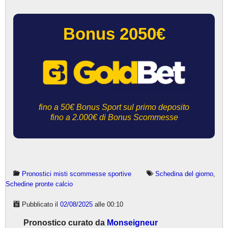
Bonus 2050€
fino a 50€ Bonus Sport sul primo deposito
fino a 2.000€ di Bonus Scommesse
Pronostici misti scommesse sportive
Schedina del giorno
,
Schedine pronte calcio
Pubblicato il
02/08/2025
alle 00:10
Pronostico curato da
Monseigneur