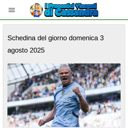
S
k
Schedina del giorno domenica 3
i
p
agosto 2025
t
o
m
a
i
n
c
o
n
t
e
n
t