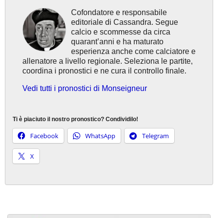
Cofondatore e responsabile
editoriale di Cassandra. Segue
calcio e scommesse da circa
quarant’anni e ha maturato
esperienza anche come calciatore e
allenatore a livello regionale. Seleziona le partite,
coordina i pronostici e ne cura il controllo finale.
Vedi tutti i pronostici di Monseigneur
Ti è piaciuto il nostro pronostico? Condividilo!
Facebook
WhatsApp
Telegram
X