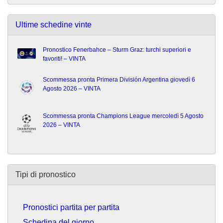
Ultime schedine vinte
Pronostico Fenerbahce – Sturm Graz: turchi superiori e
favoriti! – VINTA
Scommessa pronta Primera División Argentina giovedì 6
Agosto 2026 – VINTA
Scommessa pronta Champions League mercoledì 5 Agosto
2026 – VINTA
Tipi di pronostico
Pronostici partita per partita
Schedina del giorno