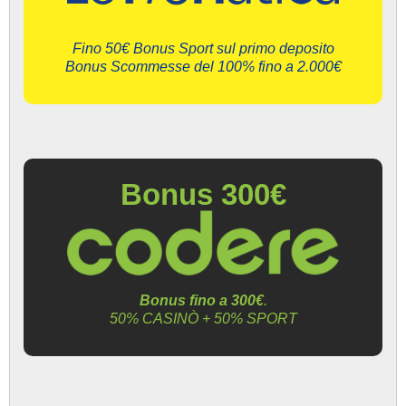
Fino 50€ Bonus Sport sul primo deposito
Bonus Scommesse del 100% fino a 2.000€
Bonus 300€
Bonus fino a 300€
.
50% CASINÒ + 50% SPORT