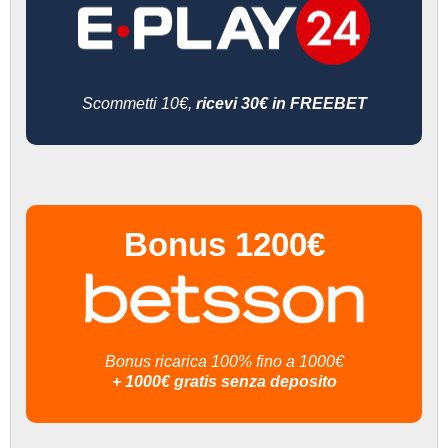
Scommetti 10€,
ricevi 30€ in FREEBET
Bonus 1200€
Bonus ricarica 100% fino a 1000€
+ 1000€ gratis senza deposito