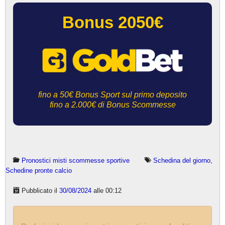
Bonus 2050€
fino a 50€ Bonus Sport sul primo deposito
fino a 2.000€ di Bonus Scommesse
Pronostici misti scommesse sportive
Schedina del giorno
,
Schedine pronte calcio
Pubblicato il
30/08/2024
alle 00:12