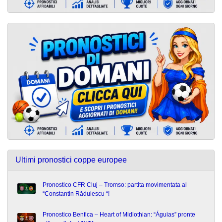
Ultimi pronostici coppe europee
Pronostico CFR Cluj – Tromso: partita movimentata al
“Constantin Rădulescu “!
Pronostico Benfica – Heart of Midlothian: “Águias” pronte