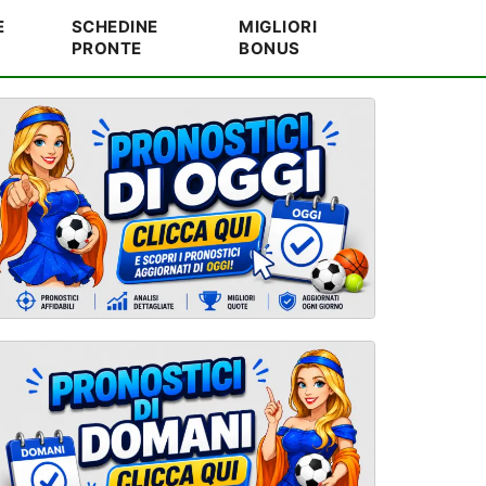
E
SCHEDINE
MIGLIORI
PRONTE
BONUS