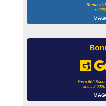
Bonus al d
+ 2000
MAGG
Bon
fino a 50€ Bonus
fino a 2.000
MAGG