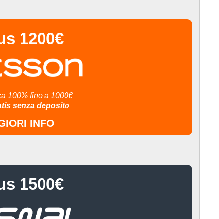
us 1200€
ca 100% fino a 1000€
atis senza deposito
IORI INFO
us 1500€