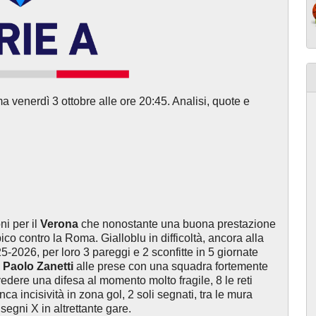
venerdì 3 ottobre alle ore 20:45. Analisi, quote e
i per il
Verona
che nonostante una buona prestazione
pico contro la Roma. Gialloblu in difficoltà, ancora alla
25-2026, per loro 3 pareggi e 2 sconfitte in 5 giornate
 Paolo Zanetti
alle prese con una squadra fortemente
vedere una difesa al momento molto fragile, 8 le reti
ca incisività in zona gol, 2 soli segnati, tra le mura
egni X in altrettante gare.