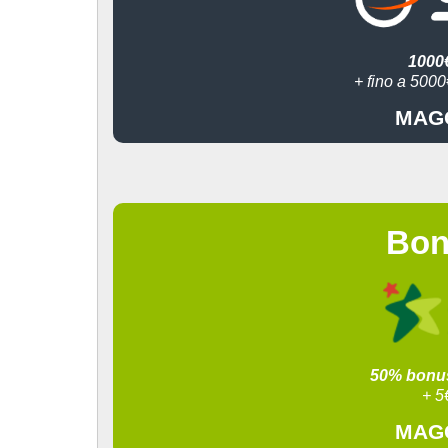
1000€
+ fino a 500
MAGG
Bon
50% bonus
+ 
MAGG