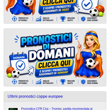
Ultimi pronostici coppe europee
Pronostico CFR Cluj – Tromso: partita movimentata al