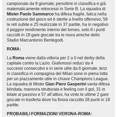
campionato da 9 giornate, penultimi in classifica e già
matematicamente retrocessi in Serie B. La squadra di
Mister Paolo Sammarco
ha difesa fragile, fatica nella
costruzione del gioco ed è sterile a livello offensivo, 59
le reti subite e 25 realizzate in 37 partite, ha in negativo
il peggior rendimento interno del torneo, solo 8 i punti
raccolti in 18 gare giocate tra le mura amiche dello
Stadio Marcantonio Bentegodi.
ROMA:
La
Roma
viene dalla vittoria per 2 a 0 nel derby della
capitale contro la Lazio. Giallorossi reduci da 4
successi consecutivi e in serie utile da 6 giornate, terzi
in classifica in compagnia del Milan sono in piena lotta
per un piazzamento utile in chiave Champions League.
La squadra di Mister
Gian Piero Gasperini
vanta difesa
blindata, manovra strutturata e feeling con il gol, 31 in
totale al passivo e 57 all’attivo, ha vinto le ultime 2 gare
giocate in trasferta dove ha finora raccolto 28 punti in 18
partite.
PROBABILI FORMAZIONI VERONA-ROMA: