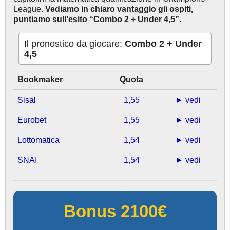
League.
Vediamo in chiaro vantaggio gli ospiti,
puntiamo sull’esito “Combo 2 + Under 4,5”.
Il pronostico da giocare:
Combo 2 + Under
4,5
Bookmaker
Quota
Sisal
1,55
► vedi
Eurobet
1,55
► vedi
Lottomatica
1,54
► vedi
SNAI
1,54
► vedi
Bonus 2100€