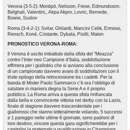
Verona (3-5-2): Montipò, Nelsson, Frese, Edmundsson,
Belghali, Valentini,, Akpa Akpro, Lovric, Bernede,
Bowie, Suslov
Roma (3-4-2-1): Svilar, Ghilardi, Mancini Celik, Ermoso,
Rensch, Konè, Cristante, Dybala, Pisilli, Malen
PRONOSTICO VERONA-ROMA:
Il Verona è uscito imbattuto dalla sfida del “Meazza”
contro l’Inter neo Campione d’Italia, soddisfazione
effimera per i gialloblu che si avviano alla conclusione
di un campionato davvero avaro di soddisfazioni con il
triste epilogo della retrocessione tra i cadetti. Per la
banda di Mister Paolo Sammarco c’è ora l’obbligo di
salutare in maniera degna la Serie A e il proprio
pubblico. La Roma arriva a questa sfida rinfrancata
dalla bella e convincente vittoria nel derby con la Lazio,
finale di stagione davvero trascendentale per i
giallorossi che stanno letteralmente volando, 5 successi
e 1 pareggio nelle ultime 6 giornate, sono padroni dl
loro destino, vincere questa gara significherebbe per i
capitolini la matematica qualificazione in Champions