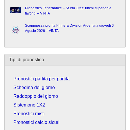
Pronostico Fenerbahce – Sturm Graz: turchi superiori e
favoriti! – VINTA
Scommessa pronta Primera División Argentina giovedì 6
Agosto 2026 – VINTA
Tipi di pronostico
Pronostici partita per partita
Schedina del giorno
Raddoppio del giorno
Sistemone 1X2
Pronostici misti
Pronostici calcio sicuri