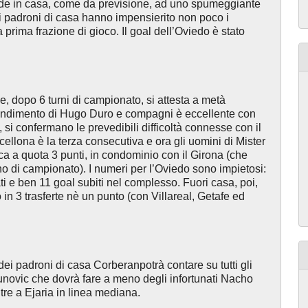
cede in casa, come da previsione, ad uno spumeggiante
i padroni di casa hanno impensierito non poco i
 prima frazione di gioco. Il goal dell’Oviedo è stato
e, dopo 6 turni di campionato, si attesta a metà
il rendimento di Hugo Duro e compagni è eccellente con
, si confermano le prevedibili difficoltà connesse con il
rcellona è la terza consecutiva e ora gli uomini di Mister
ca a quota 3 punti, in condominio con il Girona (che
rno di campionato). I numeri per l’Oviedo sono impietosi:
ati e ben 11 goal subiti nel complesso. Fuori casa, poi,
 in 3 trasferte nè un punto (con Villareal, Getafe ed
 dei padroni di casa Corberanpotrà contare su tutti gli
aunovic che dovrà fare a meno degli infortunati Nacho
tre a Ejaria in linea mediana.