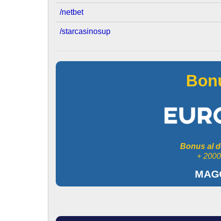
/netbet
/starcasinosup
Bon
Bonus al d
+ 2000
MAGG