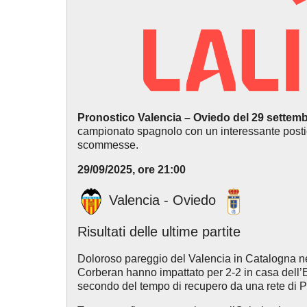
Pronostico Valencia – Oviedo del 29 settem
campionato spagnolo con un interessante postic
scommesse.
29/09/2025, ore 21:00
Valencia - Oviedo
Risultati delle ultime partite
Doloroso pareggio del Valencia in Catalogna nel
Corberan hanno impattato per 2-2 in casa dell’Es
secondo del tempo di recupero da una rete di P