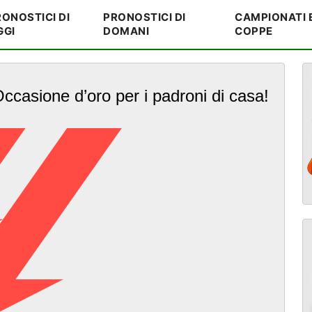
ONOSTICI DI
PRONOSTICI DI
CAMPIONATI 
GGI
DOMANI
COPPE
ccasione d’oro per i padroni di casa!