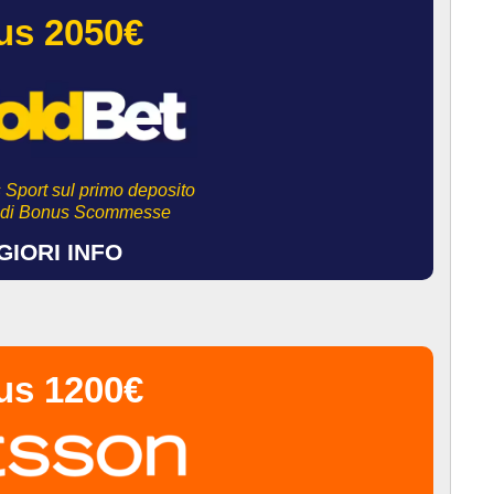
us 2050€
 Sport sul primo deposito
€ di Bonus Scommesse
IORI INFO
us 1200€