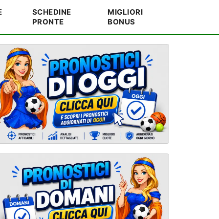
E
SCHEDINE
MIGLIORI
PRONTE
BONUS