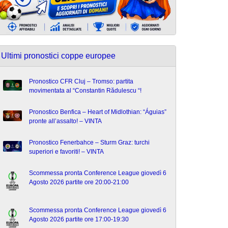
Ultimi pronostici coppe europee
Pronostico CFR Cluj – Tromso: partita
movimentata al “Constantin Rădulescu “!
Pronostico Benfica – Heart of Midlothian: “Águias”
pronte all’assalto! – VINTA
Pronostico Fenerbahce – Sturm Graz: turchi
superiori e favoriti! – VINTA
Scommessa pronta Conference League giovedì 6
Agosto 2026 partite ore 20:00-21:00
Scommessa pronta Conference League giovedì 6
Agosto 2026 partite ore 17:00-19:30