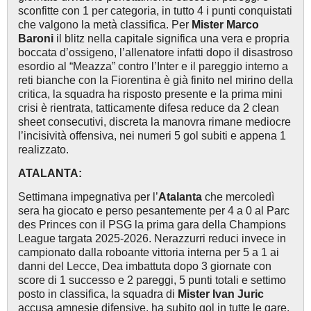
sconfitte con 1 per categoria, in tutto 4 i punti conquistati
che valgono la metà classifica. Per
Mister Marco
Baroni
il blitz nella capitale significa una vera e propria
boccata d’ossigeno, l’allenatore infatti dopo il disastroso
esordio al “Meazza” contro l’Inter e il pareggio interno a
reti bianche con la Fiorentina è già finito nel mirino della
critica, la squadra ha risposto presente e la prima mini
crisi è rientrata, tatticamente difesa reduce da 2 clean
sheet consecutivi, discreta la manovra rimane mediocre
l’incisività offensiva, nei numeri 5 gol subiti e appena 1
realizzato.
ATALANTA:
Settimana impegnativa per l’
Atalanta
che mercoledì
sera ha giocato e perso pesantemente per 4 a 0 al Parc
des Princes con il PSG la prima gara della Champions
League targata 2025-2026. Nerazzurri reduci invece in
campionato dalla roboante vittoria interna per 5 a 1 ai
danni del Lecce, Dea imbattuta dopo 3 giornate con
score di 1 successo e 2 pareggi, 5 punti totali e settimo
posto in classifica, la squadra di
Mister Ivan Juric
accusa amnesie difensive, ha subito gol in tutte le gare,