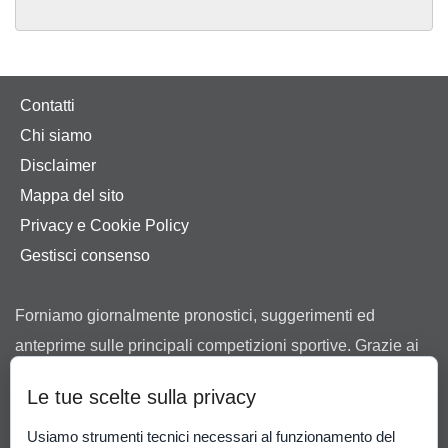
Contatti
Chi siamo
Disclaimer
Mappa del sito
Privacy e Cookie Policy
Gestisci consenso
Forniamo giornalmente pronostici, suggerimenti ed
anteprime sulle principali competizioni sportive. Grazie ai
nostri consigli ti aiutiamo a scegliere tra le offerte dei
Le tue scelte sulla privacy
bookmaker in possesso di regolare concessione ad
operare in Italia rilasciata dall’Agenzia delle Dogane e dei
Usiamo strumenti tecnici necessari al funzionamento del