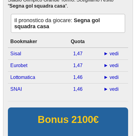
“
Segna gol squadra casa
“.
Il pronostico da giocare:
Segna gol
squadra casa
Bookmaker
Quota
Sisal
1,47
► vedi
Eurobet
1,47
► vedi
Lottomatica
1,46
► vedi
SNAI
1,46
► vedi
Bonus 2100€