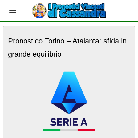
S
k
Pronostico Torino – Atalanta: sfida in
i
p
grande equilibrio
t
o
m
a
i
n
c
o
n
t
e
n
t