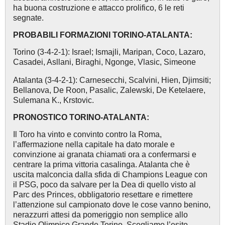
ha buona costruzione e attacco prolifico, 6 le reti
segnate.
PROBABILI FORMAZIONI TORINO-ATALANTA:
Torino (3-4-2-1): Israel; Ismajli, Maripan, Coco, Lazaro,
Casadei, Asllani, Biraghi, Ngonge, Vlasic, Simeone
Atalanta (3-4-2-1): Carnesecchi, Scalvini, Hien, Djimsiti;
Bellanova, De Roon, Pasalic, Zalewski, De Ketelaere,
Sulemana K., Krstovic.
PRONOSTICO TORINO-ATALANTA:
Il Toro ha vinto e convinto contro la Roma,
l’affermazione nella capitale ha dato morale e
convinzione ai granata chiamati ora a confermarsi e
centrare la prima vittoria casalinga. Atalanta che è
uscita malconcia dalla sfida di Champions League con
il PSG, poco da salvare per la Dea di quello visto al
Parc des Princes, obbligatorio resettare e rimettere
l’attenzione sul campionato dove le cose vanno benino,
nerazzurri attesi da pomeriggio non semplice allo
Stadio Olimpico Grande Torino. Scegliamo l’esito