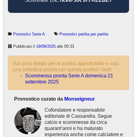
Scommetti 10€,
ricevi 30€ in FREEBET
Pronostici Serie A
Pronostici partita per partita
Pubblicato il
19/09/2025
alle 00:33
Hai poco tempo per le analisi approfondite e vuoi
una schedina pronta con questa partita? Vedi:
Scommessa pronta Serie A domenica 21
settembre 2025
Pronostico curato da
Monseigneur
Cofondatore e responsabile
editoriale di Cassandra. Segue
calcio e scommesse da circa
quarant’anni e ha maturato
esperienza anche come calciatore e