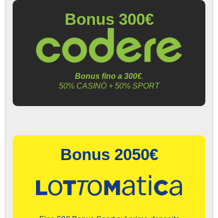
Bonus 300€
Bonus fino a 300€
.
50% CASINÒ + 50% SPORT
Bonus 2050€