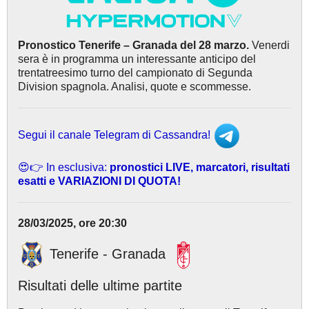
Pronostico Tenerife – Granada del 28 marzo.
Venerdi
sera è in programma un interessante anticipo del
trentatreesimo turno del campionato di Segunda
Division spagnola. Analisi, quote e scommesse.
Segui il canale Telegram di Cassandra!
😍👉 In esclusiva:
pronostici LIVE, marcatori, risultati
esatti e VARIAZIONI DI QUOTA!
28/03/2025, ore 20:30
Tenerife - Granada
Risultati
delle ultime partite