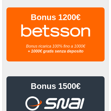
Bonus 1200€
Bonus ricarica 100% fino a 1000€
+ 1000€ gratis senza deposito
Bonus 1500€