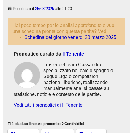
Pubblicato il
25/03/2025
alle 21:20
Hai poco tempo per le analisi approfondite e vuoi
una schedina pronta con questa partita? Vedi:
Schedina del giorno venerdì 28 marzo 2025
Pronostico curato da
Il Tenente
Tipster del team Cassandra
specializzato nel calcio spagnolo.
Segue Liga e competizioni
nazionali iberiche, realizzando
manualmente analisi basate su
statistiche, notizie e contesto delle partite.
Vedi tutti i pronostici di Il Tenente
Ti è piaciuto il nostro pronostico? Condividilo!