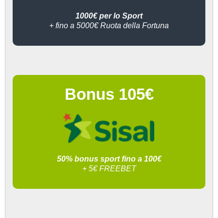
1000€ per lo Sport
+ fino a 5000€ Ruota della Fortuna
Bonus 105€
50% bonus sport fino a 100€
+ 5€ FREEBET