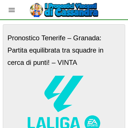
S
k
Pronostico Tenerife – Granada:
i
p
Partita equilibrata tra squadre in
t
o
m
cerca di punti! – VINTA
a
i
n
c
o
n
t
e
n
t