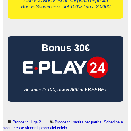
Fino 50€ Bonus Sport sul primo deposito
Bonus Scommesse del 100% fino a 2.000€
Bonus 30€
Scommetti 10€,
ricevi 30€ in FREEBET
Pronostici Liga 2
Pronostici partita per partita
,
Schedine e
scommesse vincenti pronostici calcio