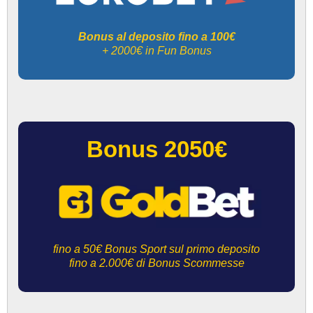
Bonus al deposito fino a 100€
+ 2000€ in Fun Bonus
Bonus 2050€
fino a 50€ Bonus Sport sul primo deposito
fino a 2.000€ di Bonus Scommesse