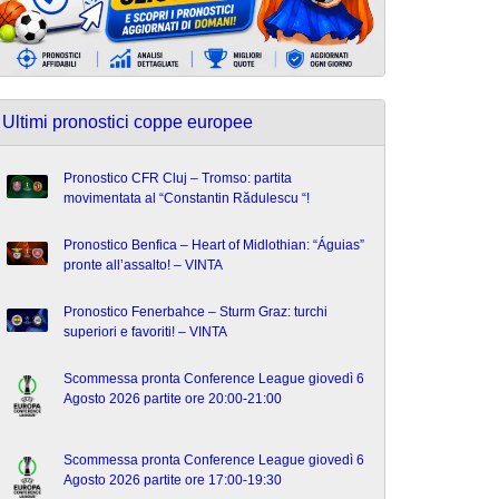
Ultimi pronostici coppe europee
Pronostico CFR Cluj – Tromso: partita
movimentata al “Constantin Rădulescu “!
Pronostico Benfica – Heart of Midlothian: “Águias”
pronte all’assalto! – VINTA
Pronostico Fenerbahce – Sturm Graz: turchi
superiori e favoriti! – VINTA
Scommessa pronta Conference League giovedì 6
Agosto 2026 partite ore 20:00-21:00
Scommessa pronta Conference League giovedì 6
Agosto 2026 partite ore 17:00-19:30