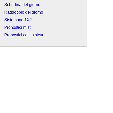
Schedina del giorno
Raddoppio del giorno
Sistemone 1X2
Pronostici misti
Pronostici calcio sicuri