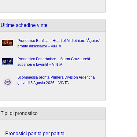
Ultime schedine vinte
Pronostico Benfica – Heart of Midlothian: “Águias”
pronte all’assalto! – VINTA
Pronostico Fenerbahce – Sturm Graz: turchi
superiori e favoriti! – VINTA
Scommessa pronta Primera División Argentina
giovedì 6 Agosto 2026 – VINTA
Tipi di pronostico
Pronostici partita per partita