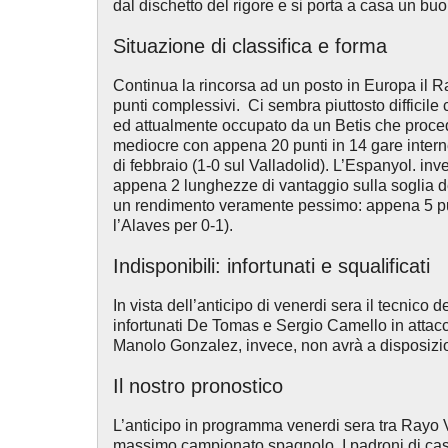
dal dischetto del rigore e si porta a casa un buon 
Situazione di classifica e forma
Continua la rincorsa ad un posto in Europa il R
punti complessivi. Ci sembra piuttosto difficile 
ed attualmente occupato da un Betis che proced
mediocre con appena 20 punti in 14 gare interne
di febbraio (1-0 sul Valladolid). L’Espanyol. inve
appena 2 lunghezze di vantaggio sulla soglia del
un rendimento veramente pessimo: appena 5 punti
l’Alaves per 0-1).
Indisponibili: infortunati e squalificati
In vista dell’anticipo di venerdi sera il tecnico
infortunati De Tomas e Sergio Camello in attac
Manolo Gonzalez, invece, non avrà a disposizion
Il nostro pronostico
L’anticipo in programma venerdi sera tra Rayo V
massimo campionato spagnolo. I padroni di cas