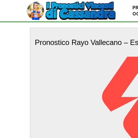
PR
O
S
k
Pronostico Rayo Vallecano – Esp
i
p
t
o
m
a
i
n
c
o
n
t
e
n
t