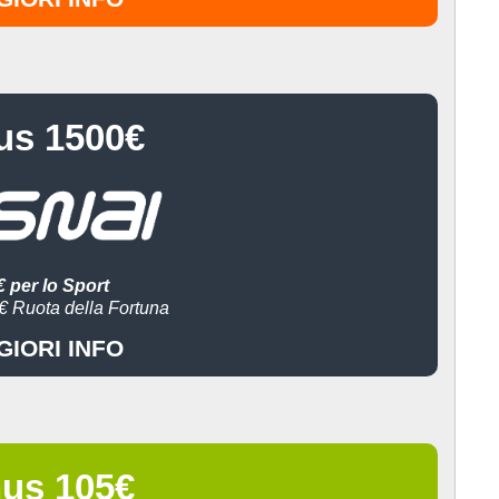
us 1500€
 per lo Sport
0€ Ruota della Fortuna
IORI INFO
us 105€