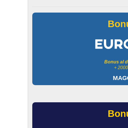
Bon
Bonus al d
+ 2000
MAGG
Bon