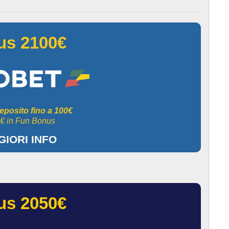
us 2100€
eposito fino a 100€
€ in Fun Bonus
IORI INFO
us 2050€