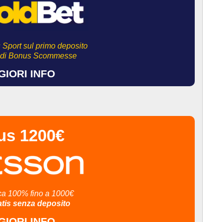
 Sport sul primo deposito
€ di Bonus Scommesse
IORI INFO
us 1200€
ca 100% fino a 1000€
atis senza deposito
IORI INFO