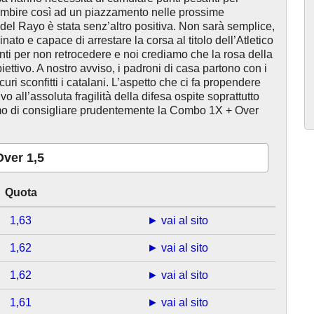
d ambire così ad un piazzamento nelle prossime
el Rayo è stata senz’altro positiva. Non sarà semplice,
ato e capace di arrestare la corsa al titolo dell’Atletico
nti per non retrocedere e noi crediamo che la rosa della
ttivo. A nostro avviso, i padroni di casa partono con i
ri sconfitti i catalani. L’aspetto che ci fa propendere
 all’assoluta fragilità della difesa ospite soprattutto
amo di consigliare prudentemente la Combo 1X + Over
ver 1,5
Quota
1,63
► vai al sito
1,62
► vai al sito
1,62
► vai al sito
1,61
► vai al sito