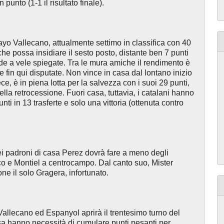
punto (1-1 il risultato finale).
ayo Vallecano, attualmente settimo in classifica con 40
che possa insidiare il sesto posto, distante ben 7 punti
e a vele spiegate. Tra le mura amiche il rendimento è
 fin qui disputate. Non vince in casa dal lontano inizio
ce, è in piena lotta per la salvezza con i suoi 29 punti,
la retrocessione. Fuori casa, tuttavia, i catalani hanno
 in 13 trasferte e solo una vittoria (ottenuta contro
 dei padroni di casa Perez dovrà fare a meno degli
co e Montiel a centrocampo. Dal canto suo, Mister
e il solo Gragera, infortunato.
allecano ed Espanyol aprirà il trentesimo turno del
a hanno necessità di cumulare punti pesanti per