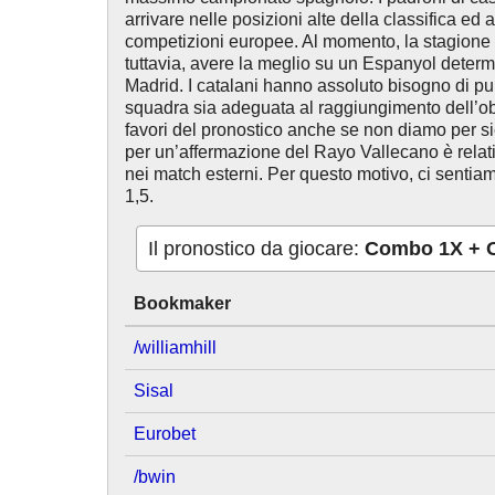
arrivare nelle posizioni alte della classifica e
competizioni europee. Al momento, la stagione d
tuttavia, avere la meglio su un Espanyol determin
Madrid. I catalani hanno assoluto bisogno di pu
squadra sia adeguata al raggiungimento dell’obie
favori del pronostico anche se non diamo per sicu
per un’affermazione del Rayo Vallecano è relativo
nei match esterni. Per questo motivo, ci senti
1,5.
Il pronostico da giocare:
Combo 1X + O
Bookmaker
/williamhill
Sisal
Eurobet
/bwin