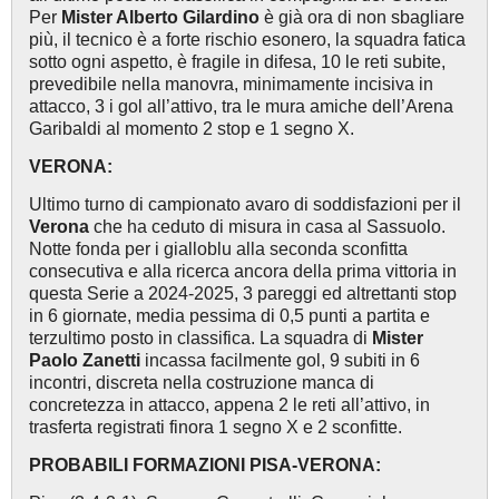
Per
Mister Alberto Gilardino
è già ora di non sbagliare
più, il tecnico è a forte rischio esonero, la squadra fatica
sotto ogni aspetto, è fragile in difesa, 10 le reti subite,
prevedibile nella manovra, minimamente incisiva in
attacco, 3 i gol all’attivo, tra le mura amiche dell’Arena
Garibaldi al momento 2 stop e 1 segno X.
VERONA:
Ultimo turno di campionato avaro di soddisfazioni per il
Verona
che ha ceduto di misura in casa al Sassuolo.
Notte fonda per i gialloblu alla seconda sconfitta
consecutiva e alla ricerca ancora della prima vittoria in
questa Serie a 2024-2025, 3 pareggi ed altrettanti stop
in 6 giornate, media pessima di 0,5 punti a partita e
terzultimo posto in classifica. La squadra di
Mister
Paolo Zanetti
incassa facilmente gol, 9 subiti in 6
incontri, discreta nella costruzione manca di
concretezza in attacco, appena 2 le reti all’attivo, in
trasferta registrati finora 1 segno X e 2 sconfitte.
PROBABILI FORMAZIONI PISA-VERONA: