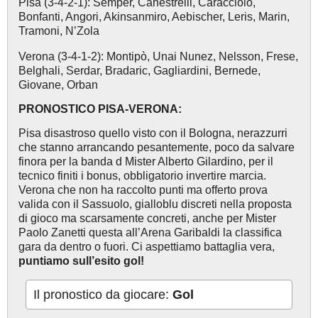
Pisa (3-4-2-1): Semper, Canestrelli, Caracciolo,
Bonfanti, Angori, Akinsanmiro, Aebischer, Leris, Marin,
Tramoni, N’Zola
Verona (3-4-1-2): Montipò, Unai Nunez, Nelsson, Frese,
Belghali, Serdar, Bradaric, Gagliardini, Bernede,
Giovane, Orban
PRONOSTICO PISA-VERONA:
Pisa disastroso quello visto con il Bologna, nerazzurri
che stanno arrancando pesantemente, poco da salvare
finora per la banda d Mister Alberto Gilardino, per il
tecnico finiti i bonus, obbligatorio invertire marcia.
Verona che non ha raccolto punti ma offerto prova
valida con il Sassuolo, gialloblu discreti nella proposta
di gioco ma scarsamente concreti, anche per Mister
Paolo Zanetti questa all’Arena Garibaldi la classifica
gara da dentro o fuori. Ci aspettiamo battaglia vera,
puntiamo sull’esito gol!
Il pronostico da giocare:
Gol