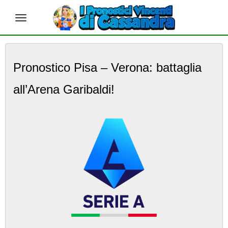
S
k
Pronostico Pisa – Verona: battaglia
i
p
all’Arena Garibaldi!
t
o
m
a
i
n
c
o
n
t
e
n
t