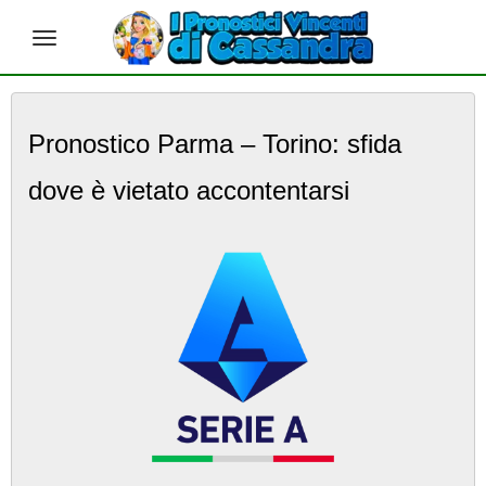
S
k
Pronostico Parma – Torino: sfida
i
p
dove è vietato accontentarsi
t
o
m
a
i
n
c
o
n
t
e
n
t