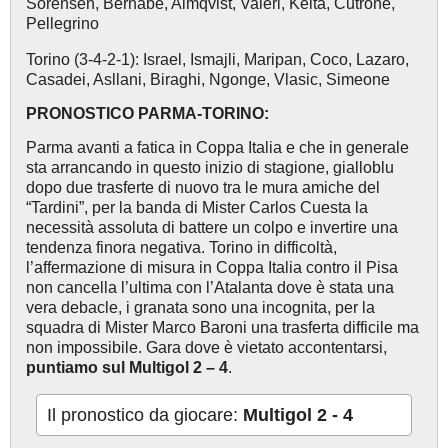
Sorensen, Bernabè, Almqvist, Valeri, Keita, Cutrone,
Pellegrino
Torino (3-4-2-1): Israel, Ismajli, Maripan, Coco, Lazaro,
Casadei, Asllani, Biraghi, Ngonge, Vlasic, Simeone
PRONOSTICO PARMA-TORINO:
Parma avanti a fatica in Coppa Italia e che in generale
sta arrancando in questo inizio di stagione, gialloblu
dopo due trasferte di nuovo tra le mura amiche del
“Tardini”, per la banda di Mister Carlos Cuesta la
necessità assoluta di battere un colpo e invertire una
tendenza finora negativa. Torino in difficoltà,
l’affermazione di misura in Coppa Italia contro il Pisa
non cancella l’ultima con l’Atalanta dove è stata una
vera debacle, i granata sono una incognita, per la
squadra di Mister Marco Baroni una trasferta difficile ma
non impossibile. Gara dove è vietato accontentarsi,
puntiamo sul Multigol 2 – 4
.
Il pronostico da giocare:
Multigol 2 - 4