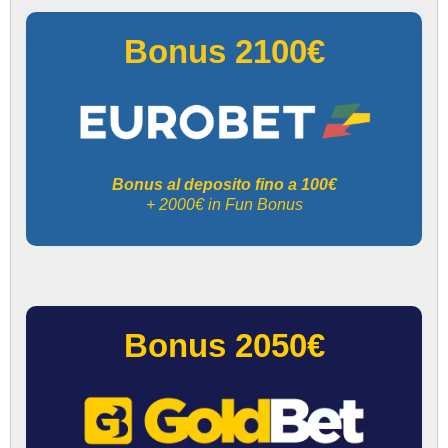
Bonus 2100€
Bonus al deposito fino a 100€
+ 2000€ in Fun Bonus
Bonus 2050€