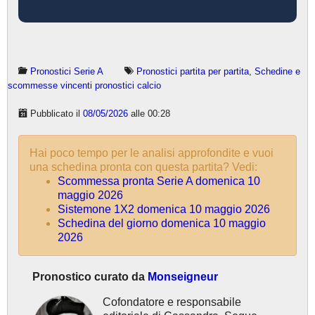
Pronostici Serie A
Pronostici partita per partita
,
Schedine e
scommesse vincenti pronostici calcio
Pubblicato il
08/05/2026
alle 00:28
Hai poco tempo per le analisi approfondite e vuoi
una schedina pronta con questa partita? Vedi:
Scommessa pronta Serie A domenica 10
maggio 2026
Sistemone 1X2 domenica 10 maggio 2026
Schedina del giorno domenica 10 maggio
2026
Pronostico curato da
Monseigneur
Cofondatore e responsabile