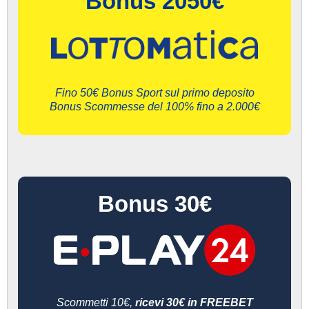
Bonus 2050€
Fino 50€ Bonus Sport sul primo deposito
Bonus Scommesse del 100% fino a 2.000€
Bonus 30€
Scommetti 10€,
ricevi 30€ in FREEBET