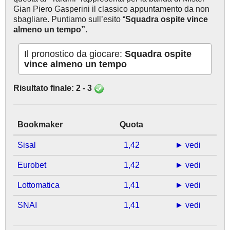
Gian Piero Gasperini il classico appuntamento da non
sbagliare. Puntiamo sull’esito “
Squadra ospite vince
almeno un tempo”.
Il pronostico da giocare:
Squadra ospite
vince almeno un tempo
Risultato finale: 2 - 3
Bookmaker
Quota
Sisal
1,42
► vedi
Eurobet
1,42
► vedi
Lottomatica
1,41
► vedi
SNAI
1,41
► vedi