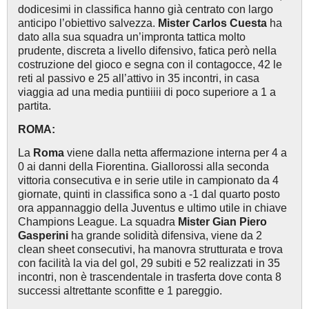
dodicesimi in classifica hanno già centrato con largo
anticipo l’obiettivo salvezza.
Mister Carlos Cuesta
ha
dato alla sua squadra un’impronta tattica molto
prudente, discreta a livello difensivo, fatica però nella
costruzione del gioco e segna con il contagocce, 42 le
reti al passivo e 25 all’attivo in 35 incontri, in casa
viaggia ad una media puntiiiii di poco superiore a 1 a
partita.
ROMA:
La
Roma
viene dalla netta affermazione interna per 4 a
0 ai danni della Fiorentina. Giallorossi alla seconda
vittoria consecutiva e in serie utile in campionato da 4
giornate, quinti in classifica sono a -1 dal quarto posto
ora appannaggio della Juventus e ultimo utile in chiave
Champions League. La squadra
Mister Gian Piero
Gasperini
ha grande solidità difensiva, viene da 2
clean sheet consecutivi, ha manovra strutturata e trova
con facilità la via del gol, 29 subiti e 52 realizzati in 35
incontri, non è trascendentale in trasferta dove conta 8
successi altrettante sconfitte e 1 pareggio.