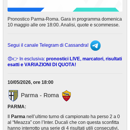
Pronostico Parma-Roma. Gara in programma domenica
10 maggio alle ore 18:00. Analisi, quote e scommesse.
Segui il canale Telegram di Cassandra!
😍👉 In esclusiva:
pronostici LIVE, marcatori, risultati
esatti e VARIAZIONI DI QUOTA!
10/05/2026, ore 18:00
Parma - Roma
PARMA:
Il
Parma
nell’ultimo turno di campionato ha perso 2 a 0
al “Meazza” con l’Inter. Ducali che con questa sconfitta
hanno interrotto una serie di 4 risultati utili consecutivi,