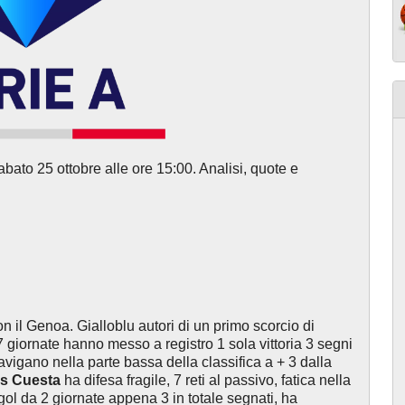
to 25 ottobre alle ore 15:00. Analisi, quote e
n il Genoa. Gialloblu autori di un primo scorcio di
 giornate hanno messo a registro 1 sola vittoria 3 segni
 navigano nella parte bassa della classifica a + 3 dalla
os Cuesta
ha difesa fragile, 7 reti al passivo, fatica nella
gol da 2 giornate appena 3 in totale segnati, ha