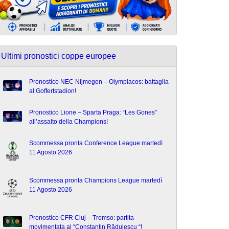
Ultimi pronostici coppe europee
Pronostico NEC Nijmegen – Olympiacos: battaglia
al Goffertstadion!
Pronostico Lione – Sparta Praga: “Les Gones”
all’assalto della Champions!
Scommessa pronta Conference League martedì
11 Agosto 2026
Scommessa pronta Champions League martedì
11 Agosto 2026
Pronostico CFR Cluj – Tromso: partita
movimentata al “Constantin Rădulescu “!