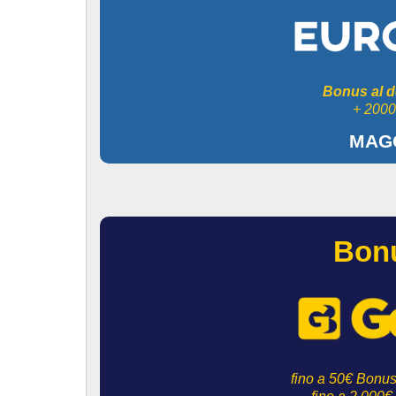
Bonus al d
+ 2000
MAGG
Bon
fino a 50€ Bonus