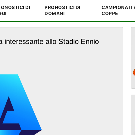
ONOSTICI DI
PRONOSTICI DI
CAMPIONATI 
GGI
DOMANI
COPPE
 interessante allo Stadio Ennio