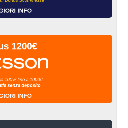
€ di Bonus Scommesse
IORI INFO
us 1200€
ca 100% fino a 1000€
atis senza deposito
IORI INFO