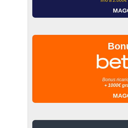
fino a 2.000
MAGG
Bon
Bonus ricari
+ 1000€ gr
MAGG