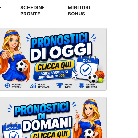
E
SCHEDINE
MIGLIORI
PRONTE
BONUS