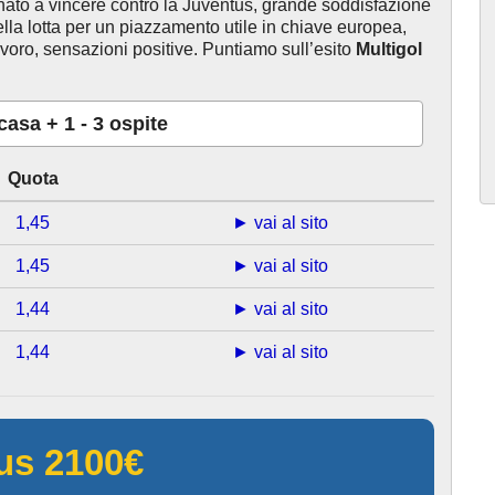
rnato a vincere contro la Juventus, grande soddisfazione
ella lotta per un piazzamento utile in chiave europea,
oro, sensazioni positive. Puntiamo sull’esito
Multigol
 casa + 1 - 3 ospite
Quota
1,45
► vai al sito
1,45
► vai al sito
1,44
► vai al sito
1,44
► vai al sito
us 2100€