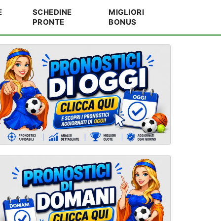
E
SCHEDINE
MIGLIORI
PRONTE
BONUS