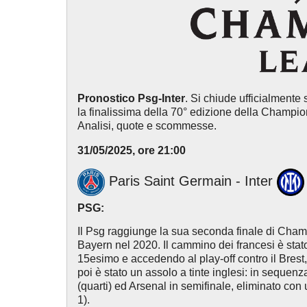
Pronostico Psg-Inter
. Si chiude ufficialment
la finalissima della 70° edizione della Champio
Analisi, quote e scommesse.
31/05/2025, ore 21:00
Paris Saint Germain - Inter
PSG:
Il Psg raggiunge la sua seconda finale di Champ
Bayern nel 2020. Il cammino dei francesi è stato
15esimo e accedendo al play-off contro il Brest
poi è stato un assolo a tinte inglesi: in sequenz
(quarti) ed Arsenal in semifinale, eliminato co
1).