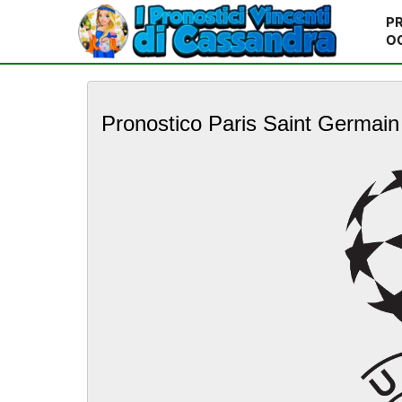
PR
O
S
k
Pronostico Paris Saint Germain –
i
p
t
o
m
a
i
n
c
o
n
t
e
n
t