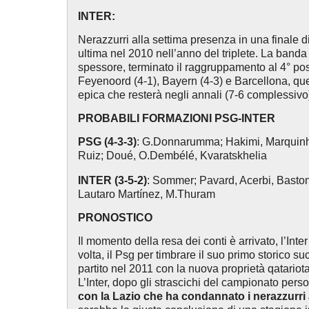
INTER:
Nerazzurri alla settima presenza in una finale d
ultima nel 2010 nell’anno del triplete. La band
spessore, terminato il raggruppamento al 4° pos
Feyenoord (4-1), Bayern (4-3) e Barcellona, ques
epica che resterà negli annali (7-6 complessivo
PROBABILI FORMAZIONI PSG-INTER
PSG (4-3-3)
: G.Donnarumma; Hakimi, Marquinh
Ruiz; Doué, O.Dembélé, Kvaratskhelia
INTER (3-5-2)
: Sommer; Pavard, Acerbi, Baston
Lautaro Martínez, M.Thuram
PRONOSTICO
Il momento della resa dei conti è arrivato, l’Inte
volta, il Psg per timbrare il suo primo storic
partito nel 2011 con la nuova proprietà qatariota
L’Inter, dopo gli strascichi del campionato perso
con la Lazio che ha condannato i nerazzurri a