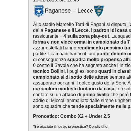
Paganese – Lecce
Allo stadio Marcello Torri di Pagani si disputa l’
della
Paganese e il Lecce.
I
padroni di casa
s
rassicurante +
4 sulla zona play-out
. La squad
forma
e
non vince ormai in campionato da 7
azzurrostellati hanno
rendimento pessimo tra
partite. I campani hanno il loro
punto debole ne
di conseguenza
squadra molto propensa all’u
0 contro il Savoia che ha segnato anche l’inizi
tecnico Bollini
. I pugliesi sono
quarti in classi
campionato al di sotto delle attese
sempre alt
assaporato per anni il dolce gusto della Serie A
curriculum modesto lontano da casa
con solo
contare su un
attaco di primo livello
che però
addio di Miccoli ammaliato dalle sirene unghere
sono squadra che
tende specialmente nelle pa
Pronostico: Combo X2 + Under 2,5
Ti è piaciuto il nostro pronostico? Condividilo!