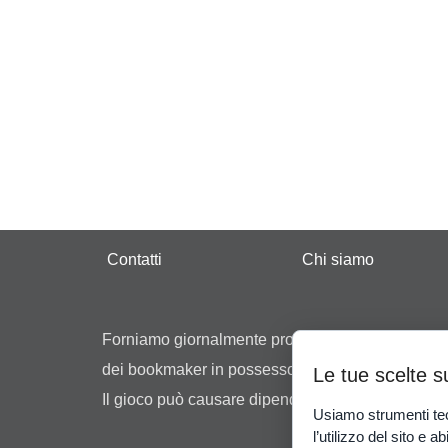
Contatti
Chi siamo
Forniamo giornalmente pronostici, suggerimenti ed 
dei bookmaker in possesso di regolare concession
Le tue scelte s
Il gioco può causare dipendenza patologica. Il gio
Usiamo strumenti tec
l’utilizzo del sito e ab