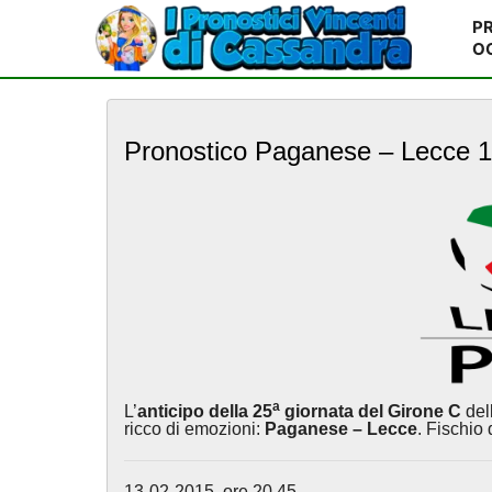
PR
O
S
k
Pronostico Paganese – Lecce 1
i
p
t
o
m
a
i
n
c
o
n
t
a
L’
anticipo della 25
giornata del Girone C
del
e
ricco di emozioni:
Paganese – Lecce
. Fischio 
n
t
13-02-2015, ore 20,45