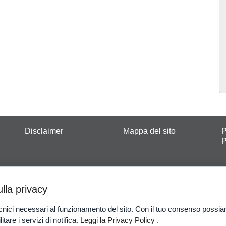
Disclaimer
Mappa del sito
P
P
anteprime sulle principali competizioni sportive. Grazie ai nostri
e ad operare in Italia rilasciata dall’Agenzia delle Dogane e d
ulla privacy
co è vietato ai minori di 18 anni.
Gioco Responsabile
-
Probabil
nici necessari al funzionamento del sito. Con il tuo consenso possia
ilitare i servizi di notifica.
Leggi la Privacy Policy
.