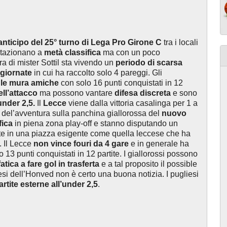
anticipo del 25° turno di Lega Pro Girone C
tra i locali
tazionano a
metà classifica
ma con un poco
ra di mister Sottil sta vivendo un
periodo di scarsa
 giornate
in cui ha raccolto solo 4 pareggi. Gli
 le mura amiche
con solo 16 punti conquistati in 12
ll’attacco
ma possono vantare
difesa discreta
e sono
nder 2,5.
Il
Lecce
viene dalla vittoria casalinga per 1 a
o del’avventura sulla panchina giallorossa del
nuovo
fica
in piena zona play-off e stanno disputando un
e in una piazza esigente come quella leccese che ha
. Il Lecce
non vince fouri da 4 gare
e in generale ha
 13 punti conquistati in 12 partite. I giallorossi possono
fatica a fare gol in trasferta
e a tal proposito il possible
si dell’Honved non è certo una buona notizia. I pugliesi
rtite esterne all’under 2,5
.