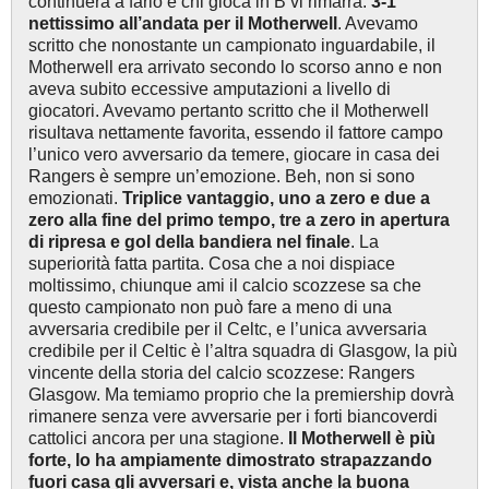
continuerà a farlo e chi gioca in B vi rimarrà.
3-1
nettissimo all’andata per il Motherwell
. Avevamo
scritto che nonostante un campionato inguardabile, il
Motherwell era arrivato secondo lo scorso anno e non
aveva subito eccessive amputazioni a livello di
giocatori. Avevamo pertanto scritto che il Motherwell
risultava nettamente favorita, essendo il fattore campo
l’unico vero avversario da temere, giocare in casa dei
Rangers è sempre un’emozione. Beh, non si sono
emozionati.
Triplice vantaggio, uno a zero e due a
zero alla fine del primo tempo, tre a zero in apertura
di ripresa e gol della bandiera nel finale
. La
superiorità fatta partita. Cosa che a noi dispiace
moltissimo, chiunque ami il calcio scozzese sa che
questo campionato non può fare a meno di una
avversaria credibile per il Celtc, e l’unica avversaria
credibile per il Celtic è l’altra squadra di Glasgow, la più
vincente della storia del calcio scozzese: Rangers
Glasgow. Ma temiamo proprio che la premiership dovrà
rimanere senza vere avversarie per i forti biancoverdi
cattolici ancora per una stagione.
Il Motherwell è più
forte, lo ha ampiamente dimostrato strapazzando
fuori casa gli avversari e, vista anche la buona