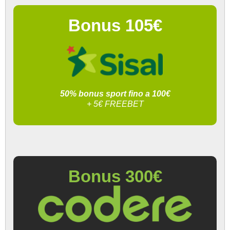
Bonus 105€
50% bonus sport fino a 100€
+ 5€ FREEBET
Bonus 300€