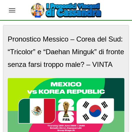
S
k
Pronostico Messico – Corea del Sud:
i
p
“Tricolor” e “Daehan Minguk” di fronte
t
o
m
senza farsi troppo male? – VINTA
a
i
n
c
o
n
t
e
n
t