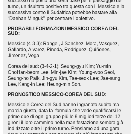
successo
ha posto una seria base per il passaggio del
turno, un risultato positivo tra questa con il Messico e la
successiva contro il Sudafrica potrebbe bastare alla
“Daehan Minguk
”
per centrare l’obiettivo.
PROBABILI FORMAZIONI MESSICO-COREA DEL
SUD:
Messico (4-3-3): Rangel, J.Sanchez, Mora, Vasquez,
Gallardo, Alvarez, Pineda, Rodriguez, Quiñones,
Jimenez, Vega
Corea del sud: (3-4-2-1): Seung-gyu Kim; Yu-min
ChoHan-beom Lee, Min-jae Kim; Young-woo Seol,
Seung-ho Paik, Jin-gyu Kim, Tae-seok Lee; Jae-sung
Lee, Kang-in Lee; Heung-min Son.
PRONOSTICO
MESSICO-COREA DEL SUD
:
Messico e Corea del Sud hanno ingranato subito ma
marcia giusta, data la formula che vede qualificarsi le
prime due di ogni gruppo più le 8 migliori terze dei 12
gironi il loro cammino nella manifestazione sembra già
indirizzato oltre il primo turno. Pensiamo ad una gara