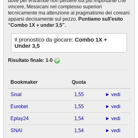
dove per entrambe non perdere sia più importante che
vincere, Messicani nel complesso superiori
tecnicamente ma attenzione al pragmatismo dei coreani
apparsi decisamente sul pezzo.
Puntiamo sull’esito
“Combo 1X + under 3,5”.
Il pronostico da giocare:
Combo 1X +
Under 3,5
Risultato finale: 1-0
Bookmaker
Quota
Sisal
1,55
► vedi
Eurobet
1,55
► vedi
Eplay24
1,54
► vedi
SNAI
1,54
► vedi