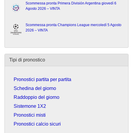
Scommessa pronta Primera División Argentina giovedì 6
Agosto 2026 – VINTA
Scommessa pronta Champions League mercoledì 5 Agosto
2026 – VINTA
Tipi di pronostico
Pronostici partita per partita
Schedina del giorno
Raddoppio del giorno
Sistemone 1X2
Pronostici misti
Pronostici calcio sicuri