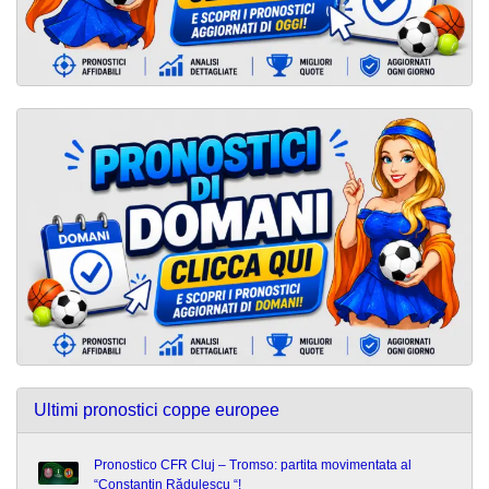
Ultimi pronostici coppe europee
Pronostico CFR Cluj – Tromso: partita movimentata al
“Constantin Rădulescu “!