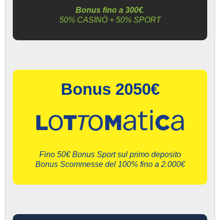
Bonus fino a 300€
.
50% CASINÒ + 50% SPORT
Bonus 2050€
Fino 50€ Bonus Sport sul primo deposito
Bonus Scommesse del 100% fino a 2.000€