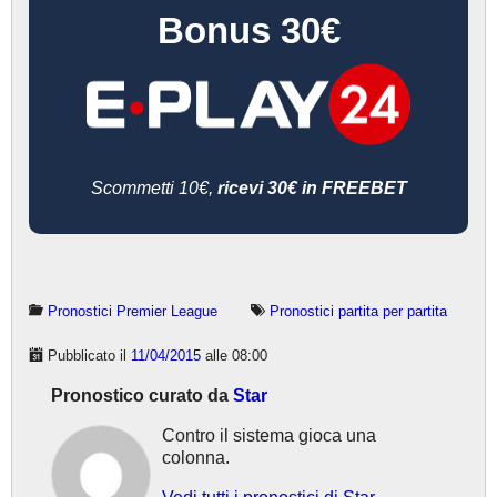
Bonus 30€
Scommetti 10€,
ricevi 30€ in FREEBET
Pronostici Premier League
Pronostici partita per partita
Pubblicato il
11/04/2015
alle 08:00
Pronostico curato da
Star
Contro il sistema gioca una
colonna.