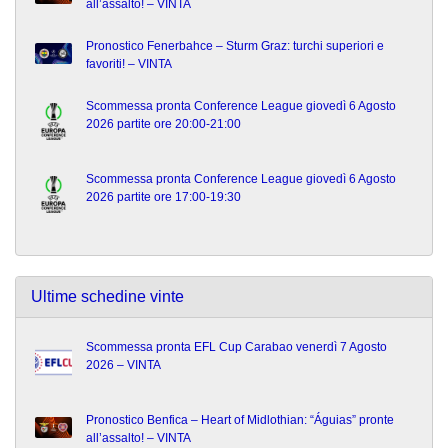
all’assalto! – VINTA
Pronostico Fenerbahce – Sturm Graz: turchi superiori e
favoriti! – VINTA
Scommessa pronta Conference League giovedì 6 Agosto
2026 partite ore 20:00-21:00
Scommessa pronta Conference League giovedì 6 Agosto
2026 partite ore 17:00-19:30
Ultime schedine vinte
Scommessa pronta EFL Cup Carabao venerdì 7 Agosto
2026 – VINTA
Pronostico Benfica – Heart of Midlothian: “Águias” pronte
all’assalto! – VINTA