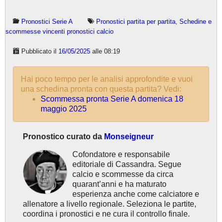
Pronostici Serie A
Pronostici partita per partita
,
Schedine e
scommesse vincenti pronostici calcio
Pubblicato il
16/05/2025
alle 08:19
Hai poco tempo per le analisi approfondite e vuoi
una schedina pronta con questa partita? Vedi:
Scommessa pronta Serie A domenica 18
maggio 2025
Pronostico curato da
Monseigneur
Cofondatore e responsabile
editoriale di Cassandra. Segue
calcio e scommesse da circa
quarant’anni e ha maturato
esperienza anche come calciatore e
allenatore a livello regionale. Seleziona le partite,
coordina i pronostici e ne cura il controllo finale.