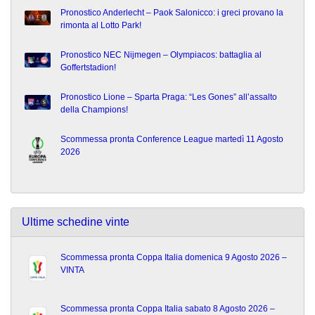
Pronostico Anderlecht – Paok Salonicco: i greci provano la
rimonta al Lotto Park!
Pronostico NEC Nijmegen – Olympiacos: battaglia al
Goffertstadion!
Pronostico Lione – Sparta Praga: “Les Gones” all’assalto
della Champions!
Scommessa pronta Conference League martedì 11 Agosto
2026
Ultime schedine vinte
Scommessa pronta Coppa Italia domenica 9 Agosto 2026 –
VINTA
Scommessa pronta Coppa Italia sabato 8 Agosto 2026 –