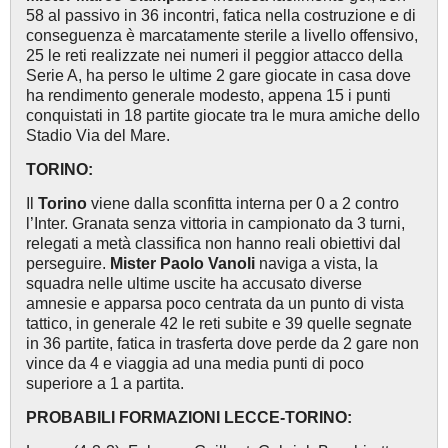
58 al passivo in 36 incontri, fatica nella costruzione e di
conseguenza è marcatamente sterile a livello offensivo,
25 le reti realizzate nei numeri il peggior attacco della
Serie A, ha perso le ultime 2 gare giocate in casa dove
ha rendimento generale modesto, appena 15 i punti
conquistati in 18 partite giocate tra le mura amiche dello
Stadio Via del Mare.
TORINO:
Il
Torino
viene dalla sconfitta interna per 0 a 2 contro
l’Inter. Granata senza vittoria in campionato da 3 turni,
relegati a metà classifica non hanno reali obiettivi dal
perseguire.
Mister Paolo Vanoli
naviga a vista, la
squadra nelle ultime uscite ha accusato diverse
amnesie e apparsa poco centrata da un punto di vista
tattico, in generale 42 le reti subite e 39 quelle segnate
in 36 partite, fatica in trasferta dove perde da 2 gare non
vince da 4 e viaggia ad una media punti di poco
superiore a 1 a partita.
PROBABILI FORMAZIONI LECCE-TORINO: