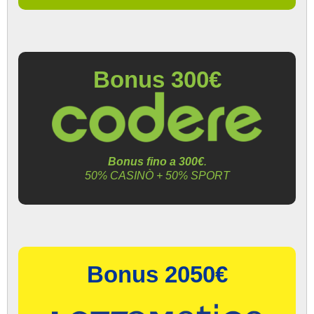
Bonus 300€
Bonus fino a 300€
.
50% CASINÒ + 50% SPORT
Bonus 2050€