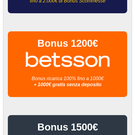
fino a 2.000€ di Bonus Scommesse
Bonus 1200€
Bonus ricarica 100% fino a 1000€
+ 1000€ gratis senza deposito
Bonus 1500€