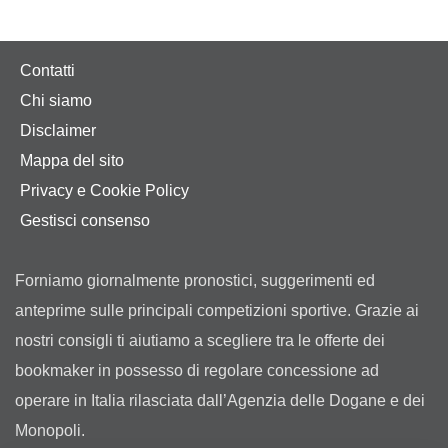
Contatti
Chi siamo
Disclaimer
Mappa del sito
Privacy e Cookie Policy
Gestisci consenso
Forniamo giornalmente pronostici, suggerimenti ed
anteprime sulle principali competizioni sportive. Grazie ai
nostri consigli ti aiutiamo a scegliere tra le offerte dei
bookmaker in possesso di regolare concessione ad
operare in Italia rilasciata dall’Agenzia delle Dogane e dei
Monopoli.