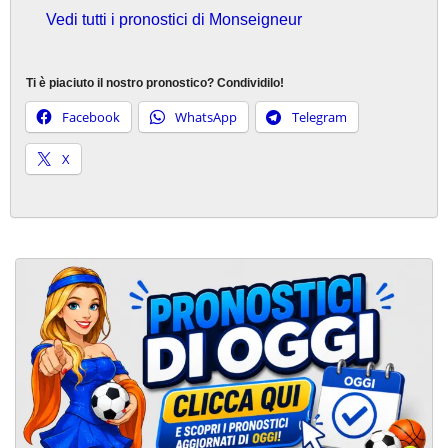
Vedi tutti i pronostici di Monseigneur
Ti è piaciuto il nostro pronostico? Condividilo!
Facebook
WhatsApp
Telegram
X