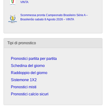
VINTA
Scommessa pronta Campeonato Brasileiro Série A –
Brasileirão sabato 8 Agosto 2026 – VINTA
Tipi di pronostico
Pronostici partita per partita
Schedina del giorno
Raddoppio del giorno
Sistemone 1X2
Pronostici misti
Pronostici calcio sicuri