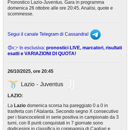
Pronostico Lazio-Juventus. Gara in programma
domenica 26 ottobre alle ore 20:45. Analisi, quote e
scommesse.
Segui il canale Telegram di Cassandra!
😍👉 In esclusiva:
pronostici LIVE, marcatori, risultati
esatti e VARIAZIONI DI QUOTA!
26/10/2025, ore 20:45
Lazio - Juventus
LAZIO:
La
Lazio
domenica scorsa ha pareggiato 0 a 0 in
trasferta con l’Atalanta. Secondo segno X consecutivo
per i biancocelesti in serie positiva in campionato da 3
turni, con 8 punti conquistati in 7 giornate sono
dodicesimi in classifica in compagnia di Cagliari e