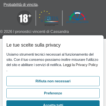
Probabilità di vincita
.
© 2026 I pronostici vincenti di Cassandra
Le tue scelte sulla privacy
Usiamo strumenti tecnici necessari al funzionamento del
sito. Con il tuo consenso possiamo inoltre misurare l’utilizzo
del sito e abilitare i servizi di notifica.
Leggi la Privacy Policy
.
Rifiuta non necessari
Preferenze
Accetta tutti