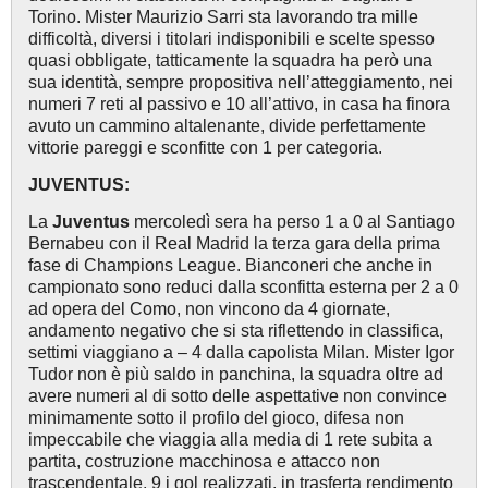
Torino. Mister Maurizio Sarri sta lavorando tra mille
difficoltà, diversi i titolari indisponibili e scelte spesso
quasi obbligate, tatticamente la squadra ha però una
sua identità, sempre propositiva nell’atteggiamento, nei
numeri 7 reti al passivo e 10 all’attivo, in casa ha finora
avuto un cammino altalenante, divide perfettamente
vittorie pareggi e sconfitte con 1 per categoria.
JUVENTUS:
La
Juventus
mercoledì sera ha perso 1 a 0 al Santiago
Bernabeu con il Real Madrid la terza gara della prima
fase di Champions League. Bianconeri che anche in
campionato sono reduci dalla sconfitta esterna per 2 a 0
ad opera del Como, non vincono da 4 giornate,
andamento negativo che si sta riflettendo in classifica,
settimi viaggiano a – 4 dalla capolista Milan. Mister Igor
Tudor non è più saldo in panchina, la squadra oltre ad
avere numeri al di sotto delle aspettative non convince
minimamente sotto il profilo del gioco, difesa non
impeccabile che viaggia alla media di 1 rete subita a
partita, costruzione macchinosa e attacco non
trascendentale, 9 i gol realizzati, in trasferta rendimento