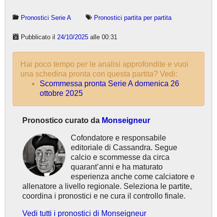
Pronostici Serie A
Pronostici partita per partita
Pubblicato il
24/10/2025
alle 00:31
Hai poco tempo per le analisi approfondite e vuoi
una schedina pronta con questa partita? Vedi:
Scommessa pronta Serie A domenica 26
ottobre 2025
Pronostico curato da
Monseigneur
Cofondatore e responsabile
editoriale di Cassandra. Segue
calcio e scommesse da circa
quarant’anni e ha maturato
esperienza anche come calciatore e
allenatore a livello regionale. Seleziona le partite,
coordina i pronostici e ne cura il controllo finale.
Vedi tutti i pronostici di Monseigneur