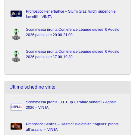
Pronostico Fenerbahce – Sturm Graz: turchi superiori e
favoriti! – VINTA
Scommessa pronta Conference League giovedì 6 Agosto
2026 partite ore 20:00-21:00
Scommessa pronta Conference League giovedì 6 Agosto
2026 partite ore 17:00-19:30
Ultime schedine vinte
Scommessa pronta EFL Cup Carabao venerdì 7 Agosto
2026 – VINTA
Pronostico Benfica – Heart of Midlothian: “Águias” pronte
all’assalto! – VINTA