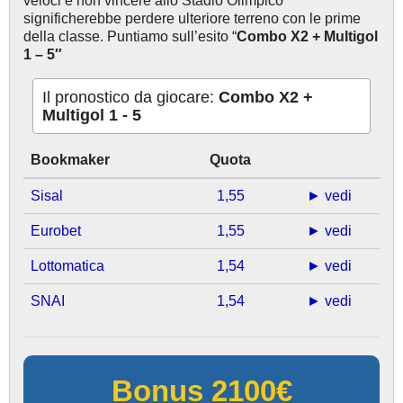
veloci e non vincere allo Stadio Olimpico
significherebbe perdere ulteriore terreno con le prime
della classe. Puntiamo sull’esito “
Combo X2 + Multigol
1 – 5″
Il pronostico da giocare:
Combo X2 +
Multigol 1 - 5
Bookmaker
Quota
Sisal
1,55
► vedi
Eurobet
1,55
► vedi
Lottomatica
1,54
► vedi
SNAI
1,54
► vedi
Bonus 2100€