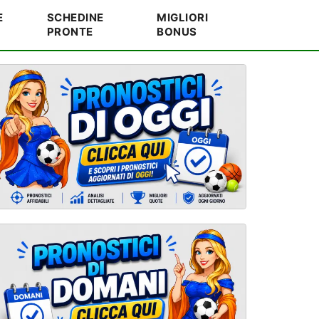
E
SCHEDINE
MIGLIORI
PRONTE
BONUS