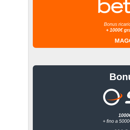
Bonus ricari
+ 1000€ gr
MAGG
Bon
1000€
+ fino a 500