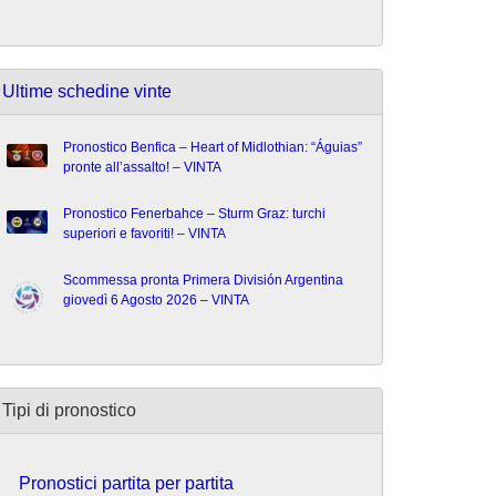
Ultime schedine vinte
Pronostico Benfica – Heart of Midlothian: “Águias”
pronte all’assalto! – VINTA
Pronostico Fenerbahce – Sturm Graz: turchi
superiori e favoriti! – VINTA
Scommessa pronta Primera División Argentina
giovedì 6 Agosto 2026 – VINTA
Tipi di pronostico
Pronostici partita per partita