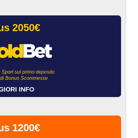
us 2050€
 Sport sul primo deposito
€ di Bonus Scommesse
IORI INFO
us 1200€