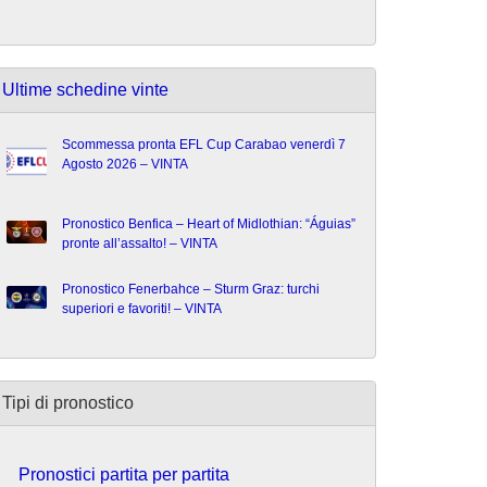
Ultime schedine vinte
Scommessa pronta EFL Cup Carabao venerdì 7
Agosto 2026 – VINTA
Pronostico Benfica – Heart of Midlothian: “Águias”
pronte all’assalto! – VINTA
Pronostico Fenerbahce – Sturm Graz: turchi
superiori e favoriti! – VINTA
Tipi di pronostico
Pronostici partita per partita