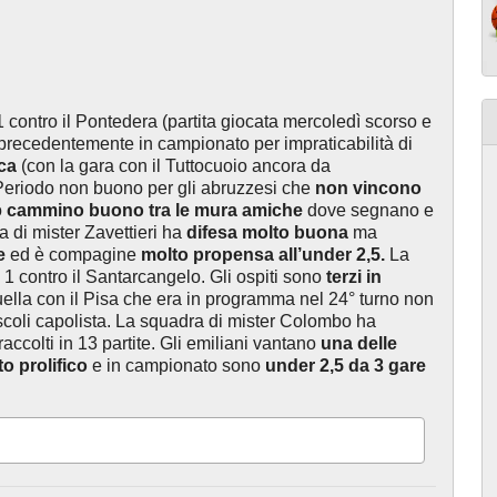
 contro il Pontedera (partita giocata mercoledì scorso e
precedentemente in campionato per impraticabilità di
ica
(con la gara con il Tuttocuoio ancora da
 Periodo non buono per gli abruzzesi che
non vincono
o
cammino buono tra le mura amiche
dove segnano e
 di mister Zavettieri ha
difesa molto buona
ma
e
ed è compagine
molto propensa all’under 2,5.
La
1 contro il Santarcangelo. Gli ospiti sono
terzi in
uella con il Pisa che era in programma nel 24° turno non
scoli capolista. La squadra di mister Colombo ha
raccolti in 13 partite. Gli emiliani vantano
una delle
o prolifico
e in campionato sono
under 2,5 da 3 gare