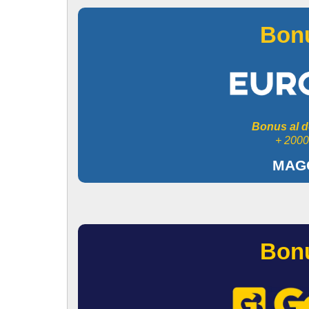
Bon
Bonus al d
+ 2000
MAGG
Bon