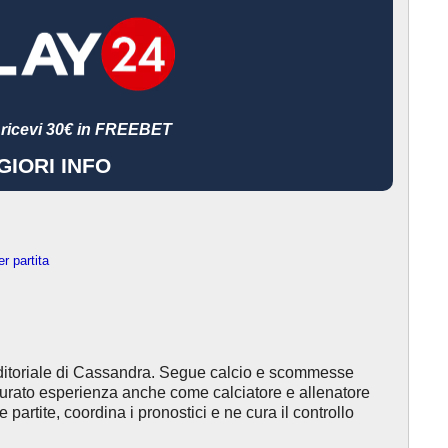
,
ricevi 30€ in FREEBET
IORI INFO
er partita
ditoriale di Cassandra. Segue calcio e scommesse
turato esperienza anche come calciatore e allenatore
e partite, coordina i pronostici e ne cura il controllo