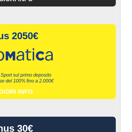
us 2050€
Sport sul primo deposito
 del 100% fino a 2.000€
IORI INFO
nus 30€