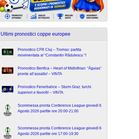
Ultimi pronostici coppe europee
Pronostico CFR Cluj – Tromso: partita
movimentata al “Constantin Rădulescu “!
Pronostico Benfica – Heart of Midlothian: “Águias”
pronte all’assalto! – VINTA
Pronostico Fenerbahce – Sturm Graz: turchi
superiori e favoriti! – VINTA
Scommessa pronta Conference League giovedì 6
Agosto 2026 partite ore 20:00-21:00
Scommessa pronta Conference League giovedì 6
Agosto 2026 partite ore 17:00-19:30