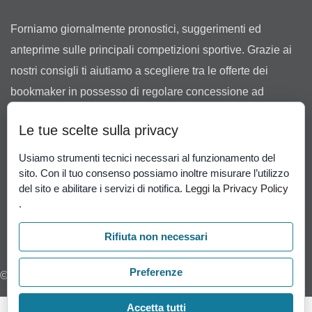
Forniamo giornalmente pronostici, suggerimenti ed
anteprime sulle principali competizioni sportive. Grazie ai
nostri consigli ti aiutiamo a scegliere tra le offerte dei
bookmaker in possesso di regolare concessione ad
operare in Italia rilasciata dall’Agenzia delle Dogane e dei
Le tue scelte sulla privacy
Monopoli.
Il gioco può causare dipendenza patologica. Il gioco è
Usiamo strumenti tecnici necessari al funzionamento del
sito. Con il tuo consenso possiamo inoltre misurare l’utilizzo
vietato ai minori di 18 anni.
Gioco Responsabile
-
del sito e abilitare i servizi di notifica.
Leggi la Privacy Policy
Probabilità di vincita
.
.
Rifiuta non necessari
Preferenze
© 2026 I pronostici vincenti di Cassandra
Accetta tutti