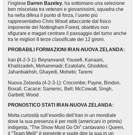
l’inglese
Darren Bazeley
, ha sottomano una selezione
ben miscelata tra veterani e giovanissimi, squadra che
ha nella difesa il punto di forza, l’uomo più
rappresentativo Chris Wood attaccante dal fisico
imponente del Nottingham Forest, obiettivo non
sfigurare e magari centrare il passaggio del turno anche
tra le migliori 8 terze classificate dei 12 gironi.
PROBABILI FORMAZIONI IRAN-NUOVA ZELANDA:
Iran
(
4-2-3-1): Beyranvand; Yousefi, Kanaani,
Khalilzadeh, Mohammadi; Ezatolahi, Ghoddos;
Jahanbakhsh, Ghayedi, Mohebi; Taremi
Nuova Zelanda (4-2-3-1): Crocombe; Payne, Bindon,
Boxall, Cacace; Samenic, Bell; McCowatt, Singh,
Garbett; Wood
PRONOSTICO STATI
IRAN-NUOVA ZELANDA
:
Molta curiosità sull’esordio dell’Iran in un mondiale
dove la sua presenza è per molti (americani in primis)
indigesta, “The Show Must Go On” cantavano i Queen,
il “Team Melli” è presente e vuole dire la sua in un