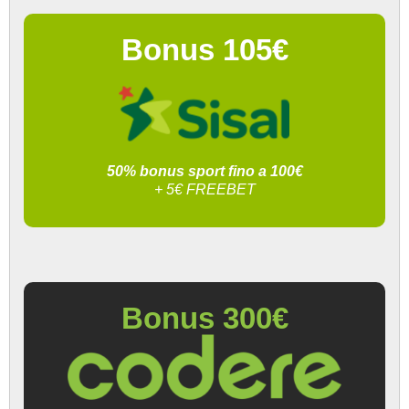
Bonus 105€
50% bonus sport fino a 100€
+ 5€ FREEBET
Bonus 300€