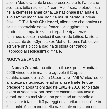
atto in Medio Oriente la sua presenza era tutt’altro che
scontata, tutto risolto, la “Team Melli” sarà protagonista
nella kermesse americana. La nazionale iraniana è al
suo settimo mondiale, non ha mai superato la prima
fase, il C.T. è
Amir Ghalenoei,
allenatore che pratica un
calcio essenziale senza fronzoli, atteggiamento
prudente, compattezza tra i reparti e ripartenze
fulminee, questo in sintesi il suo credo tattico, la stella
l’attaccante dell’Olympiakos Mehdi Taremi, l’obiettivo
scrivere una piccola pagina di storia centrando
l’approdo ai sedicesimi di finale.
NUOVA ZELANDA:
La
Nuova Zelanda
ha ottenuto il pass per il Mondiale
2026 vincendo in maniera agevole il Gruppo
qualificazione della Zona Oceania. Gli “All Whites” sono
alla terza partecipazione ad una fase finale, le due
precedenti apparizioni targate 1982 e 2010 sono state
avara di soddisfazioni, sempre eliminata alla fase a
gironi, non ha mai vinto una partita ad un mondiale, il
suo score totale è di 3 pareggi ed altrettante sconfitte in
6 incontri. Al comando della nazionale neozelandese è