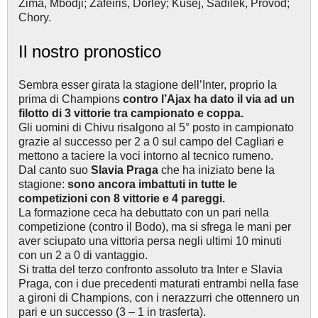
Zima, Mbodji; Zafeiris, Dorley; Kusej, Sadilek, Provod;
Chory.
Il nostro pronostico
Sembra esser girata la stagione dell’Inter, proprio la
prima di Champions
contro l’Ajax ha dato il via ad un
filotto di 3 vittorie tra campionato e coppa.
Gli uomini di Chivu risalgono al 5° posto in campionato
grazie al successo per 2 a 0 sul campo del Cagliari e
mettono a taciere la voci intorno al tecnico rumeno.
Dal canto suo
Slavia Praga
che ha iniziato bene la
stagione:
sono ancora imbattuti in tutte le
competizioni con 8 vittorie e 4 pareggi.
La formazione ceca ha debuttato con un pari nella
competizione (contro il Bodo), ma si sfrega le mani per
aver sciupato una vittoria persa negli ultimi 10 minuti
con un 2 a 0 di vantaggio.
Si tratta del terzo confronto assoluto tra Inter e Slavia
Praga, con i due precedenti maturati entrambi nella fase
a gironi di Champions, con i nerazzurri che ottennero un
pari e un successo (3 – 1 in trasferta).