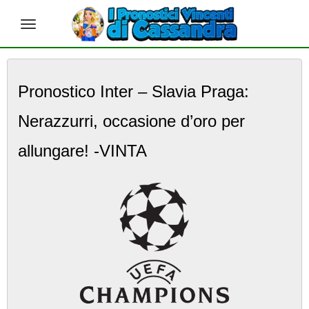
S
k
Pronostico Inter – Slavia Praga:
i
p
Nerazzurri, occasione d’oro per
t
o
m
allungare! -VINTA
a
i
n
c
o
n
t
e
n
t