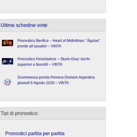
Ultime schedine vinte
Pronostico Benfica – Heart of Midlothian: “Águias”
pronte all’assalto! – VINTA
Pronostico Fenerbahce – Sturm Graz: turchi
superiori e favoriti! – VINTA
Scommessa pronta Primera División Argentina
giovedì 6 Agosto 2026 – VINTA
Tipi di pronostico
Pronostici partita per partita