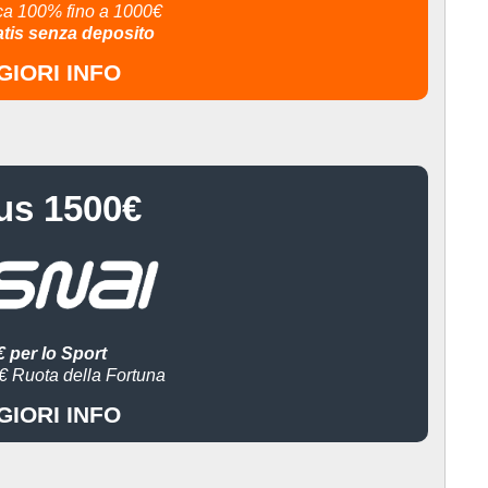
ca 100% fino a 1000€
atis senza deposito
IORI INFO
us 1500€
 per lo Sport
0€ Ruota della Fortuna
IORI INFO