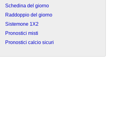
Schedina del giorno
Raddoppio del giorno
Sistemone 1X2
Pronostici misti
Pronostici calcio sicuri