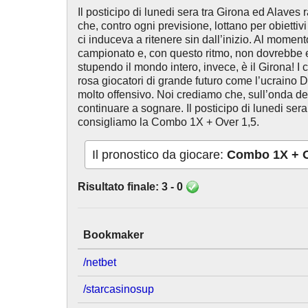
Il posticipo di lunedi sera tra Girona ed Alave
che, contro ogni previsione, lottano per obiettiv
ci induceva a ritenere sin dall’inizio. Al mome
campionato e, con questo ritmo, non dovrebbe es
stupendo il mondo intero, invece, è il Girona! I 
rosa giocatori di grande futuro come l’ucraino
molto offensivo. Noi crediamo che, sull’onda de
continuare a sognare. Il posticipo di lunedi ser
consigliamo la Combo 1X + Over 1,5.
Il pronostico da giocare:
Combo 1X + O
Risultato finale: 3 - 0
Bookmaker
/netbet
/starcasinosup