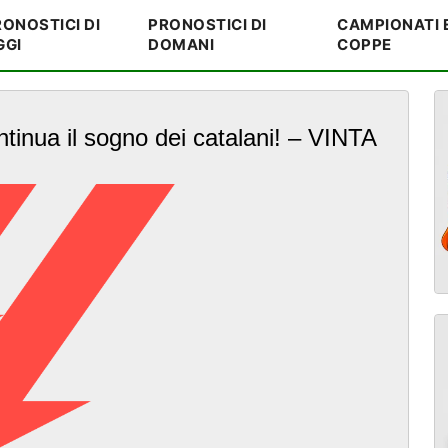
ONOSTICI DI
PRONOSTICI DI
CAMPIONATI 
GGI
DOMANI
COPPE
tinua il sogno dei catalani! – VINTA