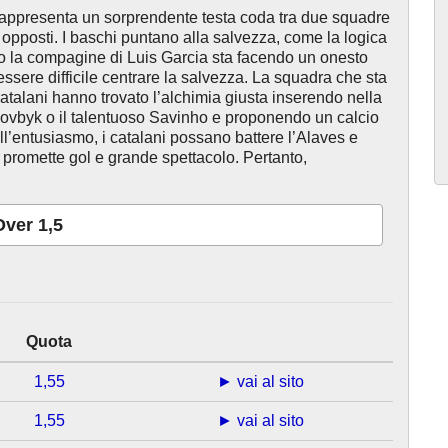
s rappresenta un sorprendente testa coda tra due squadre
i opposti. I baschi puntano alla salvezza, come la logica
nto la compagine di Luis Garcia sta facendo un onesto
sere difficile centrare la salvezza. La squadra che sta
catalani hanno trovato l’alchimia giusta inserendo nella
 Dovbyk o il talentuoso Savinho e proponendo un calcio
ll’entusiasmo, i catalani possano battere l’Alaves e
a promette gol e grande spettacolo. Pertanto,
ver 1,5
Quota
1,55
► vai al sito
1,55
► vai al sito