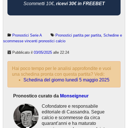
Scommetti 10€,
ricevi 30€ in FREEBET
Pronostici Serie A
Pronostici partita per partita
,
Schedine e
scommesse vincenti pronostici calcio
Pubblicato il
03/05/2025
alle 22:24
Hai poco tempo per le analisi approfondite e vuoi
una schedina pronta con questa partita? Vedi:
Schedina del giorno lunedì 5 maggio 2025
Pronostico curato da
Monseigneur
Cofondatore e responsabile
editoriale di Cassandra. Segue
calcio e scommesse da circa
quarant’anni e ha maturato