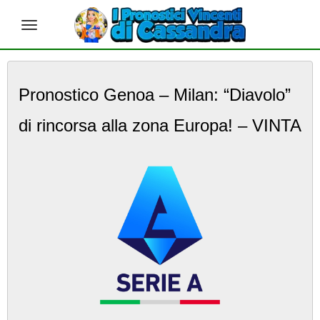
S
k
Pronostico Genoa – Milan: “Diavolo”
i
p
di rincorsa alla zona Europa! – VINTA
t
o
m
a
i
n
c
o
n
t
e
n
t