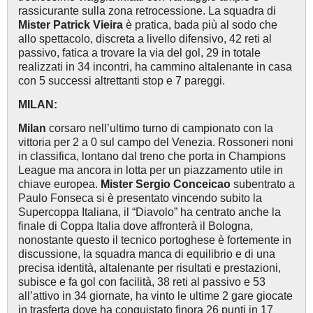
rassicurante sulla zona retrocessione. La squadra di
Mister Patrick Vieira
è pratica, bada più al sodo che
allo spettacolo, discreta a livello difensivo, 42 reti al
passivo, fatica a trovare la via del gol, 29 in totale
realizzati in 34 incontri, ha cammino altalenante in casa
con 5 successi altrettanti stop e 7 pareggi.
MILAN:
Milan
corsaro nell’ultimo turno di campionato con la
vittoria per 2 a 0 sul campo del Venezia. Rossoneri noni
in classifica, lontano dal treno che porta in Champions
League ma ancora in lotta per un piazzamento utile in
chiave europea.
Mister Sergio Conceicao
subentrato a
Paulo Fonseca si è presentato vincendo subito la
Supercoppa Italiana, il “Diavolo” ha centrato anche la
finale di Coppa Italia dove affronterà il Bologna,
nonostante questo il tecnico portoghese è fortemente in
discussione, la squadra manca di equilibrio e di una
precisa identità, altalenante per risultati e prestazioni,
subisce e fa gol con facilità, 38 reti al passivo e 53
all’attivo in 34 giornate, ha vinto le ultime 2 gare giocate
in trasferta dove ha conquistato finora 26 punti in 17