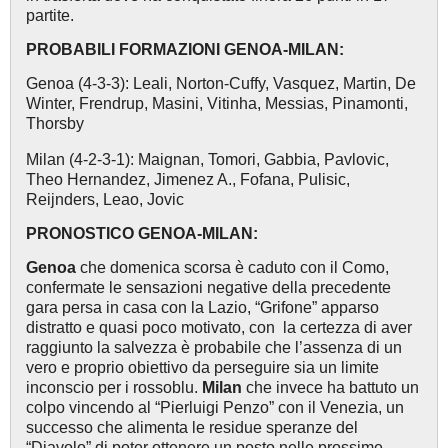
partite.
PROBABILI FORMAZIONI GENOA-MILAN:
Genoa (4-3-3): Leali, Norton-Cuffy, Vasquez, Martin, De
Winter, Frendrup, Masini, Vitinha, Messias, Pinamonti,
Thorsby
Milan (4-2-3-1): Maignan, Tomori, Gabbia, Pavlovic,
Theo Hernandez, Jimenez A., Fofana, Pulisic,
Reijnders, Leao, Jovic
PRONOSTICO GENOA-MILAN:
Genoa
che domenica scorsa è caduto con il Como,
confermate le sensazioni negative della precedente
gara persa in casa con la Lazio, “Grifone” apparso
distratto e quasi poco motivato, con la certezza di aver
raggiunto la salvezza è probabile che l’assenza di un
vero e proprio obiettivo da perseguire sia un limite
inconscio per i rossoblu.
Milan
che invece ha battuto un
colpo vincendo al “Pierluigi Penzo” con il Venezia, un
successo che alimenta le residue speranze del
“Diavolo” di poter ottenere un posto nelle prossime