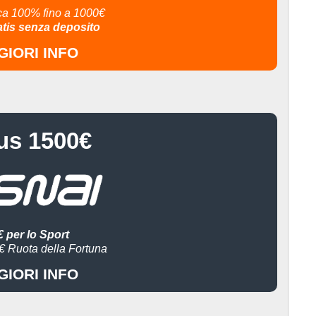
ca 100% fino a 1000€
atis senza deposito
IORI INFO
us 1500€
 per lo Sport
0€ Ruota della Fortuna
IORI INFO