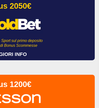
us 2050€
 Sport sul primo deposito
€ di Bonus Scommesse
IORI INFO
us 1200€