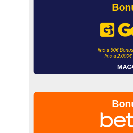
Bon
fino a 50€ Bonus
fino a 2.000
MAGG
Bon