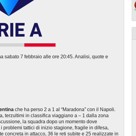
 sabato 7 febbraio alle ore 20:45. Analisi, quote e
entina
che ha perso 2 a 1 al “Maradona” con il Napoli.
, terzultimi in classifica viaggiano a – 1 dalla zona
iscussione, la squadra dopo un momento dove
roblemi tattici di inizio stagione, fragile in difesa,
oncreta in attacco, 36 le reti subite e 25 realizzate in