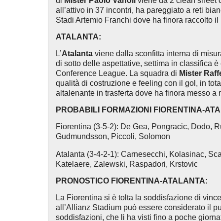
di
Mister Paolo Vanoli
viene da 2 clean sheet c
all’attivo in 37 incontri, ha pareggiato a reti bi
Stadi Artemio Franchi dove ha finora raccolto il 
ATALANTA:
L’
Atalanta
viene dalla sconfitta interna di misu
di sotto delle aspettative, settima in classifi
Conference League. La squadra di
Mister Raff
qualità di costruzione e feeling con il gol, in to
altalenante in trasferta dove ha finora messo a 
PROBABILI FORMAZIONI FIORENTINA-AT
Fiorentina (3-5-2): De Gea, Pongracic, Dodo, 
Gudmundsson, Piccoli, Solomon
Atalanta (3-4-2-1): Carnesecchi, Kolasinac, Sc
Katelaere, Zalewski, Raspadori, Krstovic
PRONOSTICO FIORENTINA-ATALANTA:
La Fiorentina si è tolta la soddisfazione di vince
all’Allianz Stadium può essere considerato il pu
soddisfazioni, che li ha visti fino a poche giorn