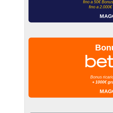
fino a 50€ Bonus
fino a 2.000
MAGG
Bon
Bonus ricari
+ 1000€ gr
MAGG