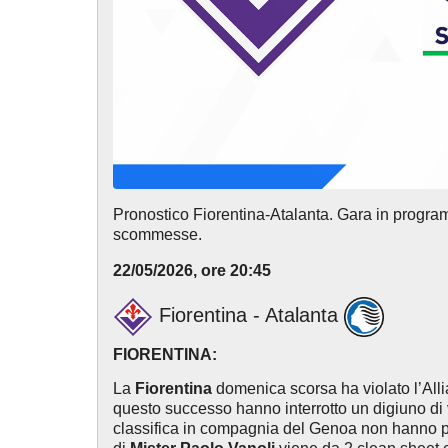
Pronostico Fiorentina-Atalanta. Gara in progra
scommesse.
22/05/2026, ore 20:45
Fiorentina - Atalanta
FIORENTINA:
La
Fiorentina
domenica scorsa ha violato l’Alli
questo successo hanno interrotto un digiuno di v
classifica in compagnia del Genoa non hanno p