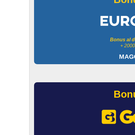
Bonus al d
+ 2000
MAGG
Bon