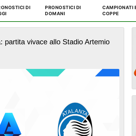
ONOSTICI DI
PRONOSTICI DI
CAMPIONATI 
GGI
DOMANI
COPPE
: partita vivace allo Stadio Artemio