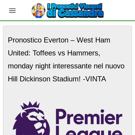
S
k
Pronostico Everton – West Ham
i
p
United: Toffees vs Hammers,
t
o
m
monday night interessante nel nuovo
a
i
Hill Dickinson Stadium! -VINTA
n
c
o
n
t
e
n
t