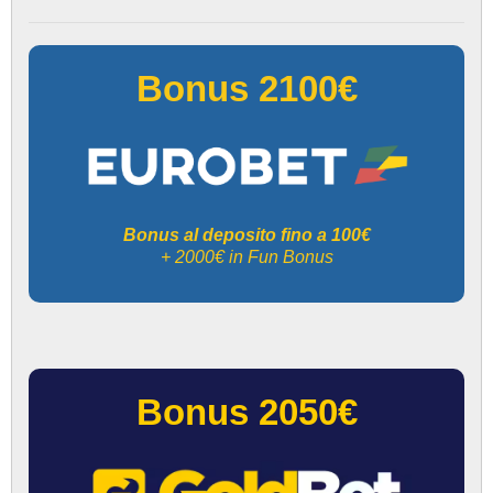
Bonus 2100€
Bonus al deposito fino a 100€
+ 2000€ in Fun Bonus
Bonus 2050€