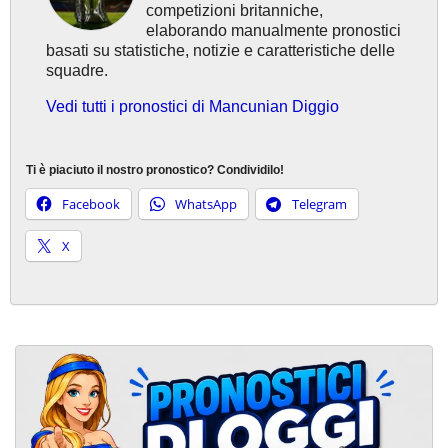
competizioni britanniche,
elaborando manualmente pronostici
basati su statistiche, notizie e caratteristiche delle
squadre.
Vedi tutti i pronostici di Mancunian Diggio
Ti è piaciuto il nostro pronostico? Condividilo!
Facebook
WhatsApp
Telegram
X