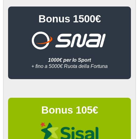
Bonus 1500€
1000€ per lo Sport
+ fino a 5000€ Ruota della Fortuna
Bonus 105€