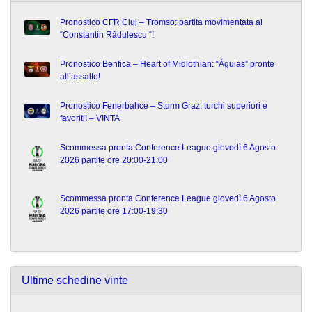
Pronostico CFR Cluj – Tromso: partita movimentata al
“Constantin Rădulescu “!
Pronostico Benfica – Heart of Midlothian: “Águias” pronte
all’assalto!
Pronostico Fenerbahce – Sturm Graz: turchi superiori e
favoriti! – VINTA
Scommessa pronta Conference League giovedì 6 Agosto
2026 partite ore 20:00-21:00
Scommessa pronta Conference League giovedì 6 Agosto
2026 partite ore 17:00-19:30
Ultime schedine vinte