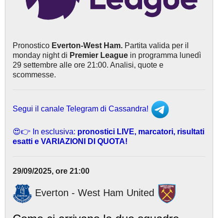
Pronostico
Everton-West Ham.
Partita valida per il
monday night di
Premier League
in programma lunedì
29 settembre alle ore 21:00. Analisi, quote e
scommesse.
Segui il canale Telegram di Cassandra!
😍👉 In esclusiva:
pronostici LIVE, marcatori, risultati
esatti e VARIAZIONI DI QUOTA!
29/09/2025, ore 21:00
Everton - West Ham United