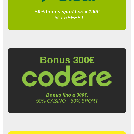
50% bonus sport fino a 100€
+ 5€ FREEBET
Bonus 300€
Bonus fino a 300€
.
50% CASINÒ + 50% SPORT