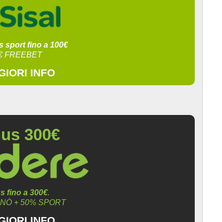
 sport fino a 100€
5€ FREEBET
IORI INFO
us 300€
 fino a 300€
.
INÒ + 50% SPORT
IORI INFO