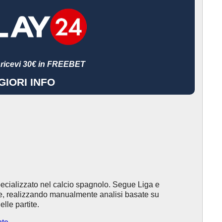
,
ricevi 30€ in FREEBET
IORI INFO
ecializzato nel calcio spagnolo. Segue Liga e
he, realizzando manualmente analisi basate su
elle partite.