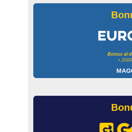
Bon
Bonus al d
+ 2000
MAGG
Bon