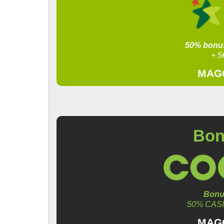
50% bonus
+ 
MAGG
Bon
Bonus
50% CAS
MAGG