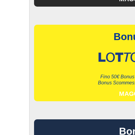
Bon
Fino 50€ Bonus 
Bonus Scommesse
MAGG
Bo