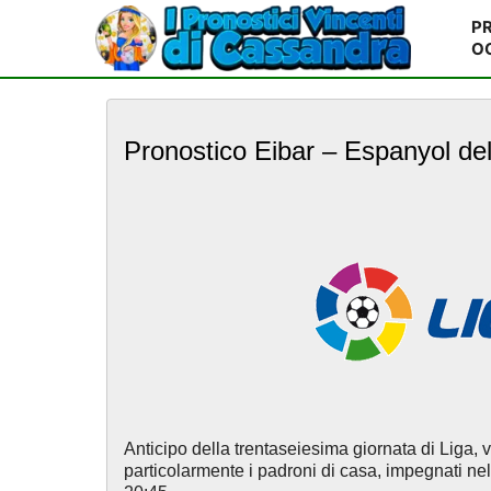
PR
O
S
k
Pronostico Eibar – Espanyol de
i
p
t
o
m
a
i
n
c
o
n
t
e
n
Anticipo della trentaseiesima giornata di Liga,
t
particolarmente i padroni di casa, impegnati nell