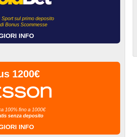
 Sport sul primo deposito
€ di Bonus Scommesse
IORI INFO
us 1200€
ca 100% fino a 1000€
atis senza deposito
IORI INFO