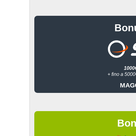
Bon
1000€
+ fino a 500
MAGG
Bon