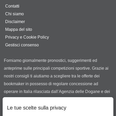
Contatti
Chi siamo
Disclaimer
Mappa del sito
Privacy e Cookie Policy
Gestisci consenso
Forniamo giornalmente pronostici, suggerimenti ed
anteprime sulle principali competizioni sportive. Grazie ai
nostri consigli ti aiutiamo a scegliere tra le offerte dei
bookmaker in possesso di regolare concessione ad
operare in Italia rilasciata dall’Agenzia delle Dogane e dei
Monopoli.
Le tue scelte sulla privacy
Il gioco può causare dipendenza patologica. Il gioco è
vietato ai minori di 18 anni.
Gioco Responsabile
-