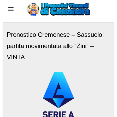
S
k
Pronostico Cremonese – Sassuolo:
i
p
partita movimentata allo “Zini” –
t
o
m
VINTA
a
i
n
c
o
n
t
e
n
t