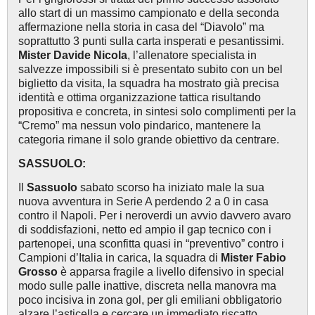
allo start di un massimo campionato e della seconda
affermazione nella storia in casa del “Diavolo” ma
soprattutto 3 punti sulla carta insperati e pesantissimi.
Mister Davide Nicola
, l’allenatore specialista in
salvezze impossibili si è presentato subito con un bel
biglietto da visita, la squadra ha mostrato già precisa
identità e ottima organizzazione tattica risultando
propositiva e concreta, in sintesi solo complimenti per la
“Cremo” ma nessun volo pindarico, mantenere la
categoria rimane il solo grande obiettivo da centrare.
SASSUOLO:
Il
Sassuolo
sabato scorso ha iniziato male la sua
nuova avventura in Serie A perdendo 2 a 0 in casa
contro il Napoli. Per i neroverdi un avvio davvero avaro
di soddisfazioni, netto ed ampio il gap tecnico con i
partenopei, una sconfitta quasi in “preventivo” contro i
Campioni d’Italia in carica, la squadra di
Mister Fabio
Grosso
è apparsa fragile a livello difensivo in special
modo sulle palle inattive, discreta nella manovra ma
poco incisiva in zona gol, per gli emiliani obbligatorio
alzare l’asticella e cercare un immediato riscatto.