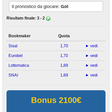
Il pronostico da giocare:
Gol
Risultato finale: 3 - 2
Bookmaker
Quota
Sisal
1,70
► vedi
Eurobet
1,70
► vedi
Lottomatica
1,69
► vedi
SNAI
1,69
► vedi
Bonus 2100€