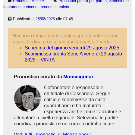
Pronostici Serie A
Pronostici partita per partita
,
Schedine e
scommesse vincenti pronostici calcio
Pubblicato il
28/08/2025
alle 07:45
Hai poco tempo per le analisi approfondite e vuoi
una schedina pronta con questa partita? Vedi:
Schedina del giorno venerdì 29 agosto 2025
Scommessa pronta Serie A venerdì 29 agosto
2025 – VINTA
Pronostico curato da
Monseigneur
Cofondatore e responsabile
editoriale di Cassandra. Segue
calcio e scommesse da circa
quarant’anni e ha maturato
esperienza anche come calciatore e
allenatore a livello regionale. Seleziona le partite,
coordina i pronostici e ne cura il controllo finale.
Vedi tutti i pronostici di Monseigneur