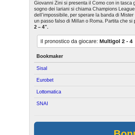
Giovanni Zini si presenta il Como con in tasca g
sogno dei lariani si chiama Champions League, 
dell’impossibile, per sperare la banda di Mist
un passo falso di Millan o Roma. Partita che s
2 – 4”.
Il pronostico da giocare:
Multigol 2 - 4
Bookmaker
Sisal
Eurobet
Lottomatica
SNAI
Bon