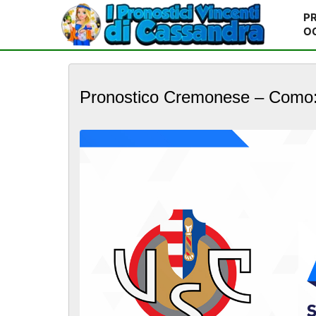
PR
O
S
k
Pronostico Cremonese – Como: pa
i
p
t
o
m
a
i
n
c
o
n
t
e
n
t