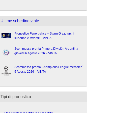
Ultime schedine vinte
Pronostico Fenerbahce – Sturm Graz: turchi
superiori e favoriti! – VINTA
Scommessa pronta Primera División Argentina
giovedì 6 Agosto 2026 – VINTA
Scommessa pronta Champions League mercoledì
5 Agosto 2026 – VINTA
Tipi di pronostico