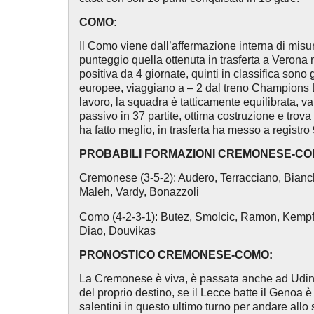
COMO:
Il Como viene dall’affermazione interna di misu
punteggio quella ottenuta in trasferta a Verona 
positiva da 4 giornate, quinti in classifica sono
europee, viaggiano a – 2 dal treno Champions 
lavoro, la squadra è tatticamente equilibrata, va
passivo in 37 partite, ottima costruzione e trova co
ha fatto meglio, in trasferta ha messo a registro
PROBABILI FORMAZIONI CREMONESE-CO
Cremonese (3-5-2): Audero, Terracciano, Bianche
Maleh, Vardy, Bonazzoli
Como (4-2-3-1): Butez, Smolcic, Ramon, Kempf
Diao, Douvikas
PRONOSTICO CREMONESE-COMO:
La Cremonese è viva, è passata anche ad Udine
del proprio destino, se il Lecce batte il Genoa 
salentini in questo ultimo turno per andare allo 