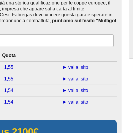
ià una storica qualificazione per le coppe europee, il
impresa che appare sulla carta al limite
er Cesc Fabregas deve vincere questa gara e sperare in
i preannuncia combattuta,
puntiamo sull’esito “Multigol
Quota
1,55
► vai al sito
1,55
► vai al sito
1,54
► vai al sito
1,54
► vai al sito
us 2100€