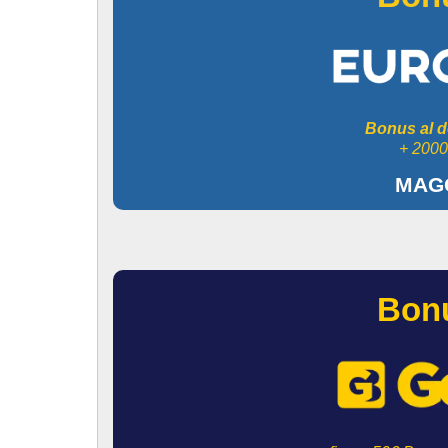
Bonus al d
+ 2000
MAGG
Bon