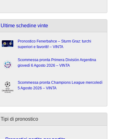
Ultime schedine vinte
Pronostico Fenerbahce – Sturm Graz: turchi
superiori e favoriti! – VINTA
Scommessa pronta Primera División Argentina
giovedì 6 Agosto 2026 – VINTA
Scommessa pronta Champions League mercoledì
5 Agosto 2026 – VINTA
Tipi di pronostico