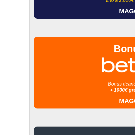
fino a 2.000
MAGG
Bon
Bonus ricari
+ 1000€ gr
MAGG