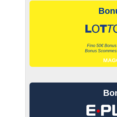
Bon
Fino 50€ Bonus 
Bonus Scommesse
MAGG
Bo