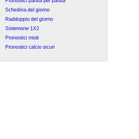
Pronostici partita per partita
Schedina del giorno
Raddoppio del giorno
Sistemone 1X2
Pronostici misti
Pronostici calcio sicuri