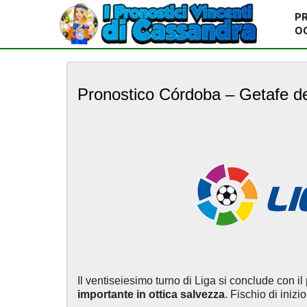
PR
O
S
k
Pronostico Córdoba – Getafe d
i
p
t
o
m
a
i
n
c
o
n
t
e
n
Il ventiseiesimo turno di Liga si conclude con i
t
importante in ottica salvezza
. Fischio di inizi