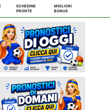
E
SCHEDINE
MIGLIORI
PRONTE
BONUS