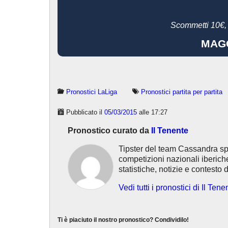
Scommetti 10€
MAGG
Pronostici LaLiga
Pronostici partita per partita
Pubblicato il
05/03/2015
alle 17:27
Pronostico curato da
Il Tenente
Tipster del team Cassandra sp
competizioni nazionali iberic
statistiche, notizie e contesto d
Vedi tutti i pronostici di Il Tene
Ti è piaciuto il nostro pronostico? Condividilo!