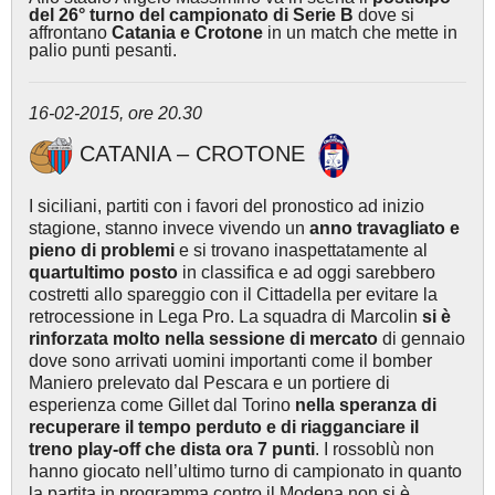
del 26° turno del campionato di Serie B
dove si
affrontano
Catania e Crotone
in un match che mette in
palio punti pesanti.
16-02-2015, ore 20.30
CATANIA – CROTONE
I siciliani, partiti con i favori del pronostico ad inizio
stagione, stanno invece vivendo un
anno travagliato e
pieno di problemi
e si trovano inaspettatamente al
quartultimo posto
in classifica e ad oggi sarebbero
costretti allo spareggio con il Cittadella per evitare la
retrocessione in Lega Pro. La squadra di Marcolin
si è
rinforzata molto nella sessione di mercato
di gennaio
dove sono arrivati uomini importanti come il bomber
Maniero prelevato dal Pescara e un portiere di
esperienza come Gillet dal Torino
nella speranza di
recuperare il tempo perduto e di riagganciare il
treno play-off che dista ora 7 punti
. I rossoblù non
hanno giocato nell’ultimo turno di campionato in quanto
la partita in programma contro il Modena non si è