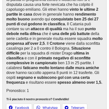
disputata causa una forte nevicata che ha colpito il
capoluogo emiliano. Gli etnei hanno
vinto le ultime 2
partite in casa
dove in generale hanno
rendimento
molto buono
avendo qui
conquistato ben 25 dei 27
punti di cui godono in classifica.
Il Catania può
contare su un
attacco di qualità
ma ha il suo
punto
debole nella difesa
che è
una delle più battute
della
serie cadetta e in generale risulta essere squadra
molto
propensa all’over 2,5
. Il
Crotone
viene dalla sconfitta
casalinga per 2 a 0 contro il Bologna.
Situazione
difficile
per la squadra di mister Drago
ultima in
classifica
e con il
primato negativo di sconfitte
complessive in campionato
ben 13 in 25 partite. I
calabresi
faticano molto lontano dalle mura amiche
dove hanno raccolto appena 8 punti in 12 trasferte. Gli
ospiti
segnano e subiscono gol con una certa
frequenza
e risultano essere
spesso almeno over 1,5.
Pronostico: 1
Ti è piaciuto il nostro pronostico? Condividilo!
Facebook
WhatsApp
Telegram