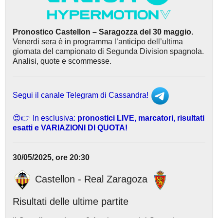
Pronostico Castellon – Saragozza del 30 maggio.
Venerdi sera è in programma l’anticipo dell’ultima
giornata del campionato di Segunda Division spagnola.
Analisi, quote e scommesse.
Segui il canale Telegram di Cassandra!
😍👉 In esclusiva:
pronostici LIVE, marcatori, risultati
esatti e VARIAZIONI DI QUOTA!
30/05/2025, ore 20:30
Castellon - Real Zaragoza
Risultati
delle ultime partite