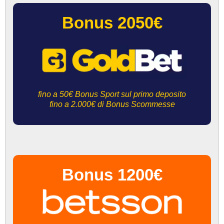
Bonus 2050€
fino a 50€ Bonus Sport sul primo deposito
fino a 2.000€ di Bonus Scommesse
Bonus 1200€