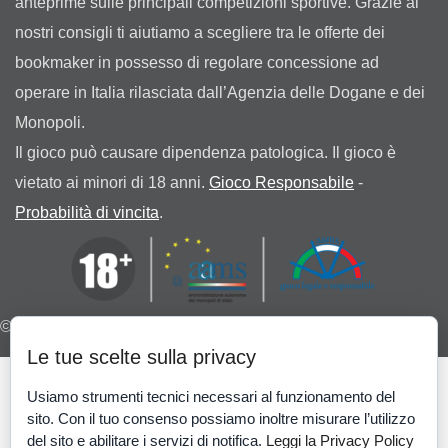
anteprime sulle principali competizioni sportive. Grazie ai
nostri consigli ti aiutiamo a scegliere tra le offerte dei
bookmaker in possesso di regolare concessione ad
operare in Italia rilasciata dall’Agenzia delle Dogane e dei
Monopoli.
Il gioco può causare dipendenza patologica. Il gioco è
vietato ai minori di 18 anni.
Gioco Responsabile
-
Probabilità di vincita
.
© 2026 I pronostici vincenti di Cassandra
Le tue scelte sulla privacy
Usiamo strumenti tecnici necessari al funzionamento del
sito. Con il tuo consenso possiamo inoltre misurare l’utilizzo
del sito e abilitare i servizi di notifica.
Leggi la Privacy Policy