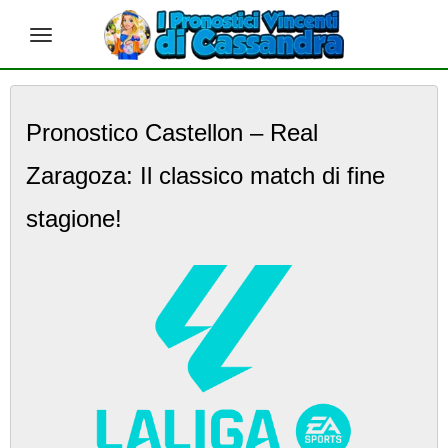
S
k
Pronostico Castellon – Real
i
p
Zaragoza: Il classico match di fine
t
o
m
stagione!
a
i
n
c
o
n
t
e
n
t