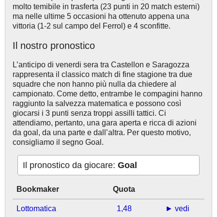
molto temibile in trasferta (23 punti in 20 match esterni)
ma nelle ultime 5 occasioni ha ottenuto appena una
vittoria (1-2 sul campo del Ferrol) e 4 sconfitte.
Il nostro pronostico
L’anticipo di venerdi sera tra Castellon e Saragozza
rappresenta il classico match di fine stagione tra due
squadre che non hanno più nulla da chiedere al
campionato. Come detto, entrambe le compagini hanno
raggiunto la salvezza matematica e possono così
giocarsi i 3 punti senza troppi assilli tattici. Ci
attendiamo, pertanto, una gara aperta e ricca di azioni
da goal, da una parte e dall’altra. Per questo motivo,
consigliamo il segno Goal.
Il pronostico da giocare:
Goal
Bookmaker
Quota
Lottomatica
1,48
► vedi