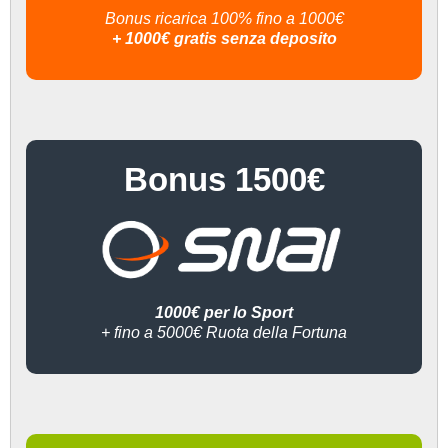
Bonus ricarica 100% fino a 1000€
+ 1000€ gratis senza deposito
Bonus 1500€
1000€ per lo Sport
+ fino a 5000€ Ruota della Fortuna