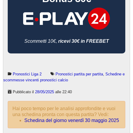
Scommetti 10€,
ricevi 30€ in FREEBET
Pronostici Liga 2
Pronostici partita per partita
,
Schedine e
scommesse vincenti pronostici calcio
Pubblicato il
28/05/2025
alle 22:40
Hai poco tempo per le analisi approfondite e vuoi
una schedina pronta con questa partita? Vedi:
Schedina del giorno venerdì 30 maggio 2025