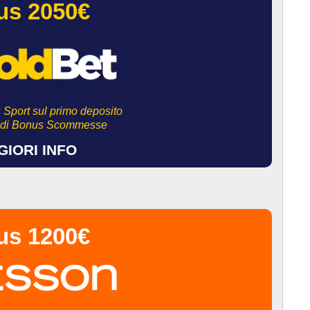
us 2050€
 Sport sul primo deposito
€ di Bonus Scommesse
IORI INFO
us 1200€