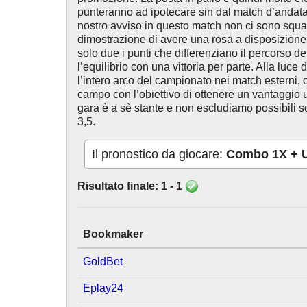
punteranno ad ipotecare sin dal match d’andata 
nostro avviso in questo match non ci sono squad
dimostrazione di avere una rosa a disposizione 
solo due i punti che differenziano il percorso de
l’equilibrio con una vittoria per parte. Alla luce
l’intero arco del campionato nei match esterni, 
campo con l’obiettivo di ottenere un vantaggio u
gara è a sè stante e non escludiamo possibili
3,5.
Il pronostico da giocare:
Combo 1X + U
Risultato finale: 1 - 1
Bookmaker
GoldBet
Eplay24