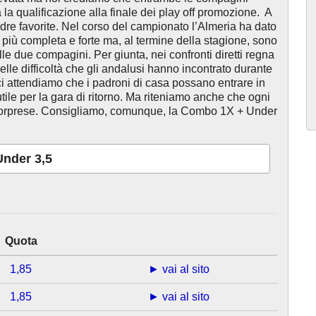
la qualificazione alla finale dei play off promozione. A
re favorite. Nel corso del campionato l’Almeria ha dato
più completa e forte ma, al termine della stagione, sono
lle due compagini. Per giunta, nei confronti diretti regna
 delle difficoltà che gli andalusi hanno incontrato durante
ci attendiamo che i padroni di casa possano entrare in
tile per la gara di ritorno. Ma riteniamo anche che ogni
 sorprese. Consigliamo, comunque, la Combo 1X + Under
nder 3,5
Quota
1,85
► vai al sito
1,85
► vai al sito