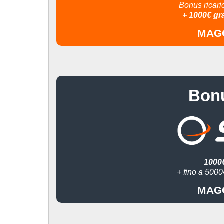
Bonus ricari
+ 1000€ gr
MAGG
Bon
1000€
+ fino a 500
MAGG