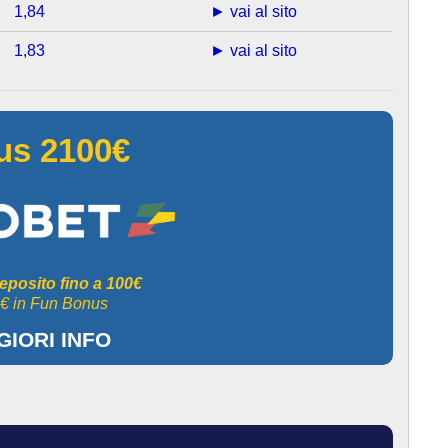
1,84
► vai al sito
1,83
► vai al sito
us 2100€
eposito fino a 100€
€ in Fun Bonus
IORI INFO