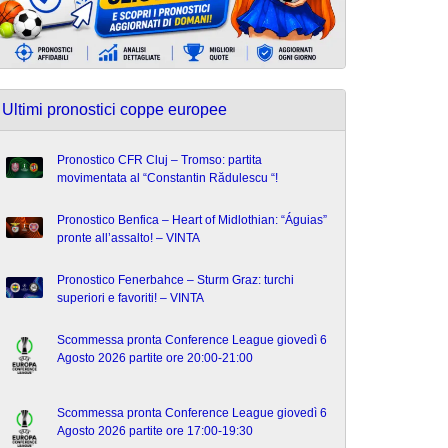
Ultimi pronostici coppe europee
Pronostico CFR Cluj – Tromso: partita
movimentata al “Constantin Rădulescu “!
Pronostico Benfica – Heart of Midlothian: “Águias”
pronte all’assalto! – VINTA
Pronostico Fenerbahce – Sturm Graz: turchi
superiori e favoriti! – VINTA
Scommessa pronta Conference League giovedì 6
Agosto 2026 partite ore 20:00-21:00
Scommessa pronta Conference League giovedì 6
Agosto 2026 partite ore 17:00-19:30