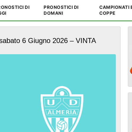
ONOSTICI DI
PRONOSTICI DI
CAMPIONATI 
GGI
DOMANI
COPPE
a sabato 6 Giugno 2026 – VINTA