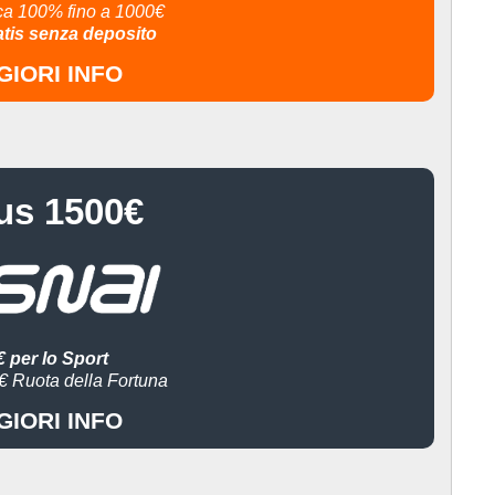
ca 100% fino a 1000€
atis senza deposito
IORI INFO
us 1500€
 per lo Sport
0€ Ruota della Fortuna
IORI INFO