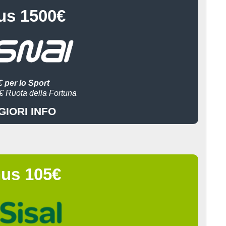
us 1500€
 per lo Sport
0€ Ruota della Fortuna
IORI INFO
us 105€