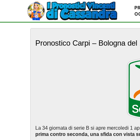
PR
O
S
k
Pronostico Carpi – Bologna del 
i
p
t
o
m
a
i
n
c
o
n
t
e
n
La 34 giornata di serie B si apre mercoledi 1 a
t
prima contro seconda, una sfida con vista su