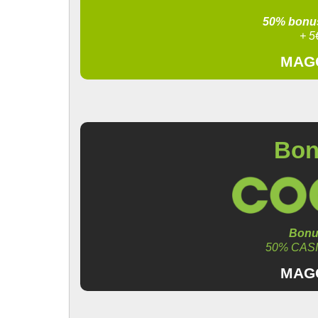
50% bonus
+ 
MAGG
Bon
Bonus
50% CAS
MAGG