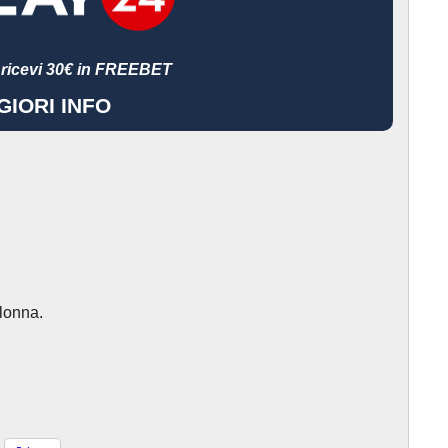
,
ricevi 30€ in FREEBET
IORI INFO
lonna.