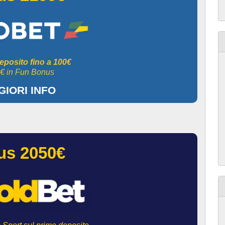
eposito fino a 100€
€ in Fun Bonus
IORI INFO
us 2050€