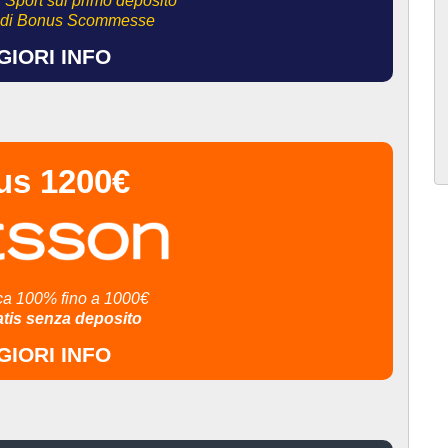
 Sport sul primo deposito
€ di Bonus Scommesse
IORI INFO
us 1200€
ca 100% fino a 1000€
atis senza deposito
IORI INFO