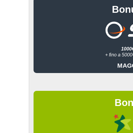
Bon
1000€
+ fino a 500
MAGG
Bon