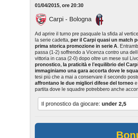
01/04/2015, ore 20:30
Carpi - Bologna
Ad aprire il turno pre pasquale la sfida al verti
la serie cadetta,
per il Carpi quasi un match p
prima storica promozione in serie A
. Entramb
passa (1-2) soffrendo a Vicenza contro una dell
vittoria in casa (2-0) dopo oltre un mese sul Liv
pronostico, la praticità e l’equilibrio del C
immaginiamo una gara accorta dove le squad
tesi più che a mai a conservare il secondo posto
affrontano le due migliori difese del torneo
e 
partita dove le squadre potrebbero anche accon
Il pronostico da giocare:
under 2,5
Bon