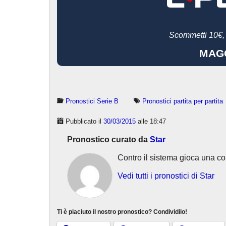
Scommetti 10€
MAGG
Pronostici Serie B
Pronostici partita per partita
Pubblicato il
30/03/2015
alle 18:47
Pronostico curato da
Star
Contro il sistema gioca una co
Vedi tutti i pronostici di Star
Ti è piaciuto il nostro pronostico? Condividilo!