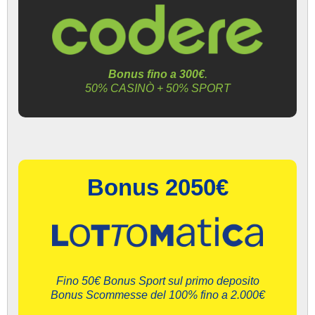
Bonus fino a 300€
.
50% CASINÒ + 50% SPORT
Bonus 2050€
Fino 50€ Bonus Sport sul primo deposito
Bonus Scommesse del 100% fino a 2.000€