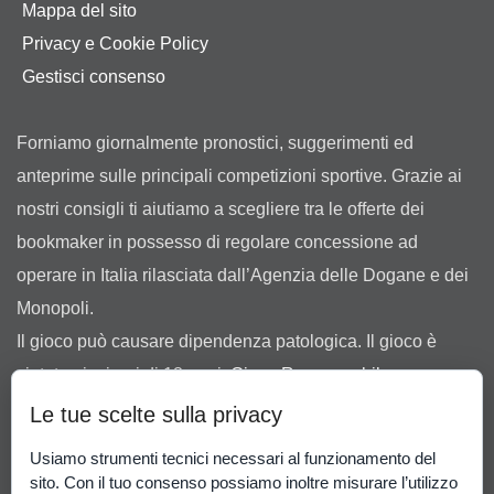
Mappa del sito
Privacy e Cookie Policy
Gestisci consenso
Forniamo giornalmente pronostici, suggerimenti ed
anteprime sulle principali competizioni sportive. Grazie ai
nostri consigli ti aiutiamo a scegliere tra le offerte dei
bookmaker in possesso di regolare concessione ad
operare in Italia rilasciata dall’Agenzia delle Dogane e dei
Monopoli.
Il gioco può causare dipendenza patologica. Il gioco è
vietato ai minori di 18 anni.
Gioco Responsabile
-
Probabilità di vincita
.
Le tue scelte sulla privacy
Usiamo strumenti tecnici necessari al funzionamento del
sito. Con il tuo consenso possiamo inoltre misurare l’utilizzo