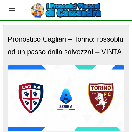
S
k
Pronostico Cagliari – Torino: rossoblù
i
p
ad un passo dalla salvezza! – VINTA
t
o
m
a
i
n
c
o
n
t
e
n
t