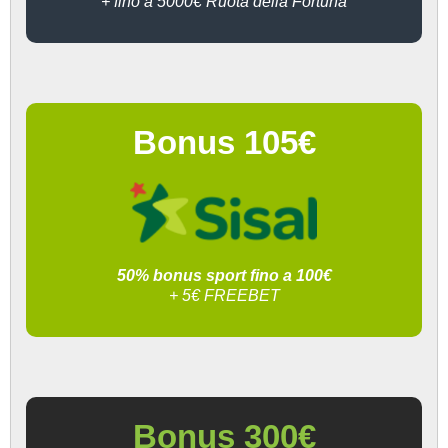
+ fino a 5000€ Ruota della Fortuna
Bonus 105€
50% bonus sport fino a 100€
+ 5€ FREEBET
Bonus 300€