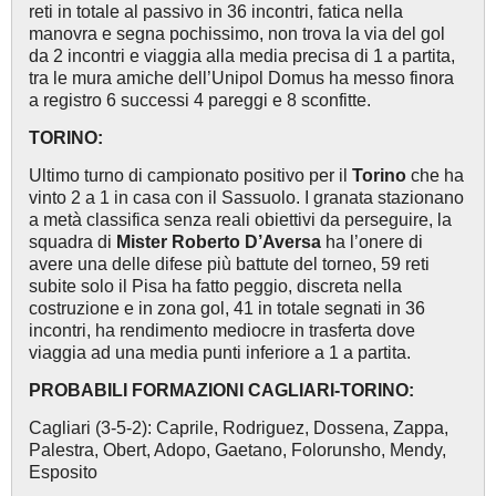
reti in totale al passivo in 36 incontri, fatica nella
manovra e segna pochissimo, non trova la via del gol
da 2 incontri e viaggia alla media precisa di 1 a partita,
tra le mura amiche dell’Unipol Domus ha messo finora
a registro 6 successi 4 pareggi e 8 sconfitte.
TORINO:
Ultimo turno di campionato positivo per il
Torino
che ha
vinto 2 a 1 in casa con il Sassuolo. I granata stazionano
a metà classifica senza reali obiettivi da perseguire, la
squadra di
Mister Roberto D’Aversa
ha l’onere di
avere una delle difese più battute del torneo, 59 reti
subite solo il Pisa ha fatto peggio, discreta nella
costruzione e in zona gol, 41 in totale segnati in 36
incontri, ha rendimento mediocre in trasferta dove
viaggia ad una media punti inferiore a 1 a partita.
PROBABILI FORMAZIONI CAGLIARI-TORINO:
Cagliari (3-5-2): Caprile, Rodriguez, Dossena, Zappa,
Palestra, Obert, Adopo, Gaetano, Folorunsho, Mendy,
Esposito