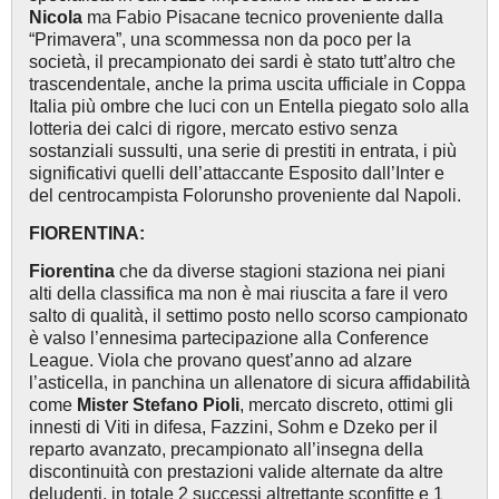
Nicola
ma Fabio Pisacane tecnico proveniente dalla
“Primavera”, una scommessa non da poco per la
società, il precampionato dei sardi è stato tutt’altro che
trascendentale, anche la prima uscita ufficiale in Coppa
Italia più ombre che luci con un Entella piegato solo alla
lotteria dei calci di rigore, mercato estivo senza
sostanziali sussulti, una serie di prestiti in entrata, i più
significativi quelli dell’attaccante Esposito dall’Inter e
del centrocampista Folorunsho proveniente dal Napoli.
FIORENTINA:
Fiorentina
che da diverse stagioni staziona nei piani
alti della classifica ma non è mai riuscita a fare il vero
salto di qualità, il settimo posto nello scorso campionato
è valso l’ennesima partecipazione alla Conference
League. Viola che provano quest’anno ad alzare
l’asticella, in panchina un allenatore di sicura affidabilità
come
Mister Stefano Pioli
, mercato discreto, ottimi gli
innesti di Viti in difesa, Fazzini, Sohm e Dzeko per il
reparto avanzato, precampionato all’insegna della
discontinuità con prestazioni valide alternate da altre
deludenti, in totale 2 successi altrettante sconfitte e 1