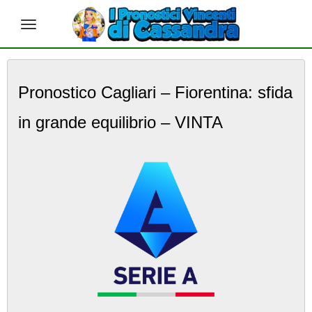
S
k
Pronostico Cagliari – Fiorentina: sfida
i
p
in grande equilibrio – VINTA
t
o
m
a
i
n
c
o
n
t
e
n
t