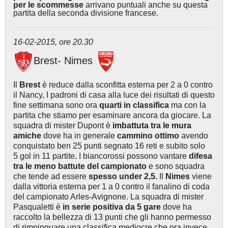
per le scommesse
arrivano puntuali anche su questa
partita della seconda divisione francese.
16-02-2015, ore 20.30
Brest- Nimes
Il
Brest
è reduce dalla sconfitta esterna per 2 a 0 contro
il Nancy, I padroni di casa alla luce dei risultati di questo
fine settimana sono ora
quarti in classifica
ma con la
partita che stiamo per esaminare ancora da giocare. La
squadra di mister Dupont è
imbattuta tra le mura
amiche
dove ha in generale
cammino ottimo
avendo
conquistato ben 25 punti segnato 16 reti e subito solo
5 gol in 11 partite
.
I biancorossi possono vantare
difesa
tra le meno battute del campionato
e sono squadra
che tende ad essere
spesso under 2,5.
Il
Nimes
viene
dalla vittoria esterna per 1 a 0 contro il fanalino di coda
del campionato Arles-Avignone. La squadra di mister
Pasqualetti è
in serie positiva da 5 gare
dove ha
raccolto la bellezza di 13 punti che gli hanno permesso
di rimpinguare una classifica mediocre che ora invece