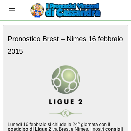
S
k
Pronostico Brest – Nimes 16 febbraio
i
p
2015
t
o
m
a
i
n
c
o
n
t
e
n
t
a
Lunedì 16 febbraio si chiude la 24
giornata con il
posticipo di Ligue 2
tra Brest e Nimes. I nostri
consigli