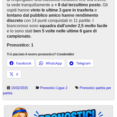
la vede tranquillamente a
+ 8 dal terzultimo posto.
Gli
ospiti hanno
vinto le ultime 3 gare in trasferta
e
lontano dal pubblico amico hanno
rendimento
discreto
con 14 punti conquistati in 11 partite. I
biancorossi sono
squadra dall’under 2,5 molto facile
e lo sono stati
ben 5 volte nelle ultime 6 gare di
campionato.
Pronostico: 1
Ti è piaciuto il nostro pronostico? Condividilo!
Facebook
WhatsApp
Telegram
X
15/02/2015
Pronostici Ligue 2
Pronostici partita per
partita