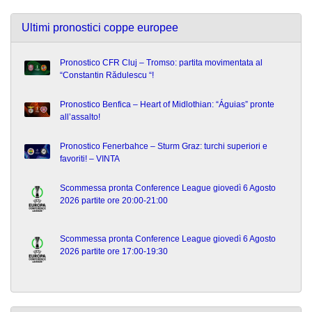
Ultimi pronostici coppe europee
Pronostico CFR Cluj – Tromso: partita movimentata al
“Constantin Rădulescu “!
Pronostico Benfica – Heart of Midlothian: “Águias” pronte
all’assalto!
Pronostico Fenerbahce – Sturm Graz: turchi superiori e
favoriti! – VINTA
Scommessa pronta Conference League giovedì 6 Agosto
2026 partite ore 20:00-21:00
Scommessa pronta Conference League giovedì 6 Agosto
2026 partite ore 17:00-19:30