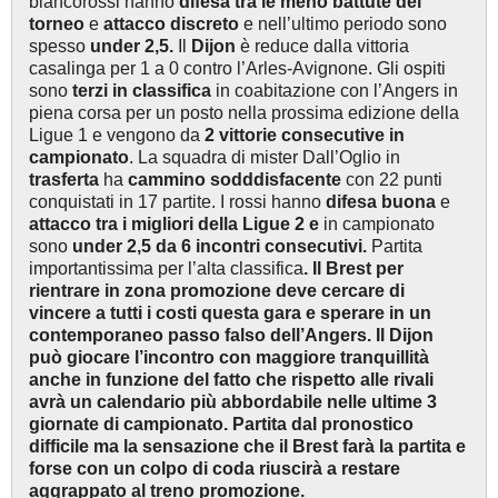
biancorossi hanno
difesa tra le meno battute del
torneo
e
attacco discreto
e nell’ultimo periodo sono
spesso
under 2,5.
Il
Dijon
è reduce dalla vittoria
casalinga per 1 a 0 contro l’Arles-Avignone. Gli ospiti
sono
terzi in classifica
in coabitazione con l’Angers in
piena corsa per un posto nella prossima edizione della
Ligue 1 e vengono da
2 vittorie consecutive in
campionato
. La squadra di mister Dall’Oglio in
trasferta
ha
cammino sodddisfacente
con 22 punti
conquistati in 17 partite. I rossi hanno
difesa buona
e
attacco tra i migliori della Ligue 2 e
in campionato
sono
under 2,5 da 6 incontri consecutivi.
Partita
importantissima per l’alta classifica
. Il Brest per
rientrare in zona promozione deve cercare di
vincere a tutti i costi questa gara e sperare in un
contemporaneo passo falso dell’Angers. Il Dijon
può giocare l’incontro con maggiore tranquillità
anche in funzione del fatto che rispetto alle rivali
avrà un calendario più abbordabile nelle ultime 3
giornate di campionato. Partita dal pronostico
difficile ma la sensazione che il Brest farà la partita e
forse con un colpo di coda riuscirà a restare
aggrappato al treno promozione.