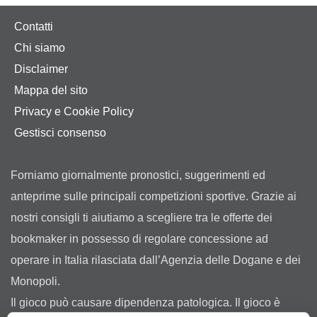
Contatti
Chi siamo
Disclaimer
Mappa del sito
Privacy e Cookie Policy
Gestisci consenso
Forniamo giornalmente pronostici, suggerimenti ed
anteprime sulle principali competizioni sportive. Grazie ai
nostri consigli ti aiutiamo a scegliere tra le offerte dei
bookmaker in possesso di regolare concessione ad
operare in Italia rilasciata dall’Agenzia delle Dogane e dei
Monopoli.
Il gioco può causare dipendenza patologica. Il gioco è