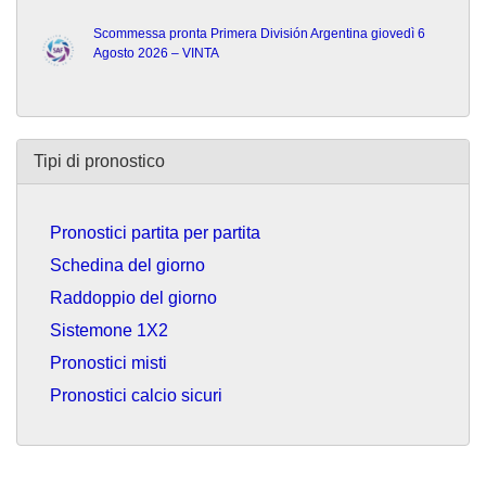
Scommessa pronta Primera División Argentina giovedì 6
Agosto 2026 – VINTA
Tipi di pronostico
Pronostici partita per partita
Schedina del giorno
Raddoppio del giorno
Sistemone 1X2
Pronostici misti
Pronostici calcio sicuri