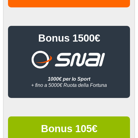
Bonus 1500€
1000€ per lo Sport
+ fino a 5000€ Ruota della Fortuna
Bonus 105€