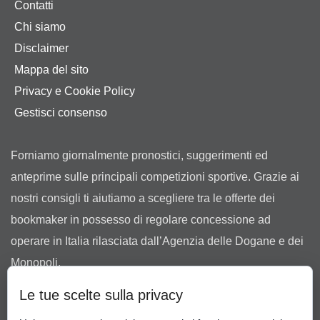
Contatti
Chi siamo
Disclaimer
Mappa del sito
Privacy e Cookie Policy
Gestisci consenso
Forniamo giornalmente pronostici, suggerimenti ed
anteprime sulle principali competizioni sportive. Grazie ai
nostri consigli ti aiutiamo a scegliere tra le offerte dei
bookmaker in possesso di regolare concessione ad
operare in Italia rilasciata dall’Agenzia delle Dogane e dei
Monopoli.
Il gioco può causare dipendenza patologica. Il gioco è
Le tue scelte sulla privacy
vietato ai minori di 18 anni.
Gioco Responsabile
-