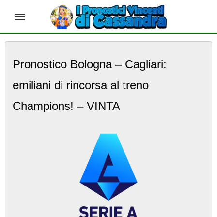
S
k
Pronostico Bologna – Cagliari:
i
p
emiliani di rincorsa al treno
t
o
m
Champions! – VINTA
a
i
n
c
o
n
t
e
n
t