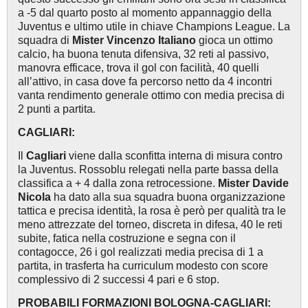
a -5 dal quarto posto al momento appannaggio della
Juventus e ultimo utile in chiave Champions League. La
squadra di
Mister Vincenzo Italiano
gioca un ottimo
calcio, ha buona tenuta difensiva, 32 reti al passivo,
manovra efficace, trova il gol con facilità, 40 quelli
all’attivo, in casa dove fa percorso netto da 4 incontri
vanta rendimento generale ottimo con media precisa di
2 punti a partita.
CAGLIARI:
Il
Cagliari
viene dalla sconfitta interna di misura contro
la Juventus. Rossoblu relegati nella parte bassa della
classifica a + 4 dalla zona retrocessione.
Mister Davide
Nicola
ha dato alla sua squadra buona organizzazione
tattica e precisa identità, la rosa è però per qualità tra le
meno attrezzate del torneo, discreta in difesa, 40 le reti
subite, fatica nella costruzione e segna con il
contagocce, 26 i gol realizzati media precisa di 1 a
partita, in trasferta ha curriculum modesto con score
complessivo di 2 successi 4 pari e 6 stop.
PROBABILI FORMAZIONI BOLOGNA-CAGLIARI: