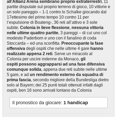
all’Allianz Arena sembrano proprio extraterrestri
, 11
partite disputate sul proprio terreno di gioco, 10 vittorie e
un solo pareggio – 1-1 contro lo Schalke giocando dal
17ettesimo del primo tempo 10 contro 11 per
l’espulsione di Boateng-, 36 reti all’attivo e 3 sole
subite.
Colonia
in lieve flessione
,
nessuna vittoria
nelle ultime quattro partite
, 3 pareggi – di cui uno col
modesto Paderborn e uno con il fanalino di coda
Stoccarda – ed una sconfitta.
Preoccupante la fase
offensiva
degli ospiti che nelle ultime 4 gare
hanno
realizzato appena 2 reti
. Serve un miracolo al
Colonia per uscire indenne da Monaco,
gli
ospiti possono aggrapparsi ad una fase difensiva
comunque solida
, appena due reti subite nelle ultime
5 gare, e ad
un rendimento esterno da squadra di
prima fascia
, secondo migliore della Bundesliga dietro
solo al Bayern; dei 25 punti totali ottenuti infatti dagli
ospiti, ben 16 sono arrivati lontano da Colonia
Il pronostico da giocare:
1 handicap