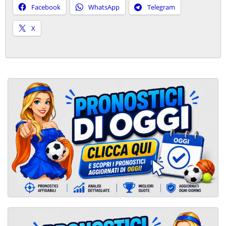
Facebook
WhatsApp
Telegram
X