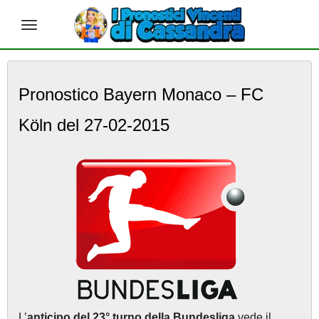
S
k
Pronostico Bayern Monaco – FC
i
p
Köln del 27-02-2015
t
o
m
a
i
n
c
o
n
t
e
n
t
L’
anticipo del 23° turno della Bundesliga
vede il