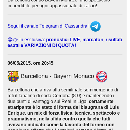
imperdibile per ogni appassionato di calcio!
Segui il canale Telegram di Cassandra!
😍👉 In esclusiva:
pronostici LIVE, marcatori, risultati
esatti e VARIAZIONI DI QUOTA!
06/05/2015, ore 20:45
Barcellona - Bayern Monaco
Barcellona che arriva alla semifinale sommergendo di
reti il fanalino di coda Cordoba (8-0) e mantenendo i
due punti di vantaggio sul Real in Liga,
certamente
straripante è lo stato di forma dei blaugrana di Luis
Enrique, un mix di forza fisica, tecnica, spettacolo e
pragmatismo, nella sfida contro quella che tutti
avevano indicato come la favorita del torneo non