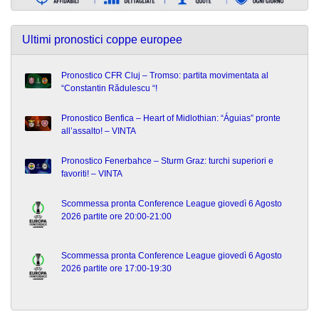
Ultimi pronostici coppe europee
Pronostico CFR Cluj – Tromso: partita movimentata al
“Constantin Rădulescu “!
Pronostico Benfica – Heart of Midlothian: “Águias” pronte
all’assalto! – VINTA
Pronostico Fenerbahce – Sturm Graz: turchi superiori e
favoriti! – VINTA
Scommessa pronta Conference League giovedì 6 Agosto
2026 partite ore 20:00-21:00
Scommessa pronta Conference League giovedì 6 Agosto
2026 partite ore 17:00-19:30