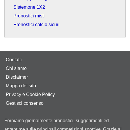
Sistemone 1X2
Pronostici misti
Pronostici calcio sicuri
Contatti
Chi siamo
Disclaimer
Mappa del sito
Privacy e Cookie Policy
Gestisci consenso
Forniamo giornalmente pronostici, suggerimenti ed
anteprime sulle principali competizioni sportive. Grazie ai