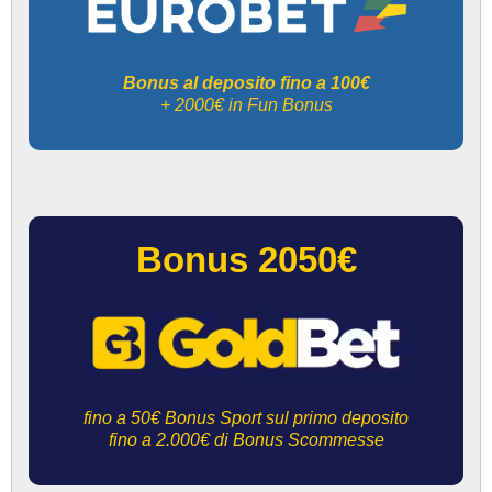
Bonus al deposito fino a 100€
+ 2000€ in Fun Bonus
Bonus 2050€
fino a 50€ Bonus Sport sul primo deposito
fino a 2.000€ di Bonus Scommesse