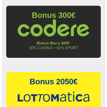
Bonus 300€
Bonus fino a 300€
.
50% CASINÒ + 50% SPORT
Bonus 2050€