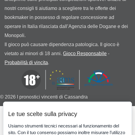
nostri consigli ti aiutiamo a scegliere tra le offerte dei
bookmaker in possesso di regolare concessione ad
operare in Italia rilasciata dall’Agenzia delle Dogane e dei
Monopoli.
Il gioco può causare dipendenza patologica. Il gioco è
vietato ai minori di 18 anni.
Gioco Responsabile
-
Probabilità di vincita
.
© 2026 I pronostici vincenti di Cassandra
Le tue scelte sulla privacy
Usiamo strumenti tecnici necessari al funzionamento del
sito. Con il tuo consenso possiamo inoltre misurare l’utilizzo