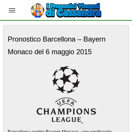
S
k
Pronostico Barcellona – Bayern
i
p
Monaco del 6 maggio 2015
t
o
m
a
i
n
c
o
n
t
e
n
t
Barcellona contro Bayern Monaco, uno spettacolo